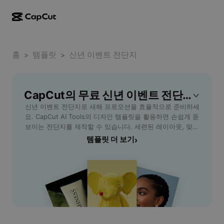
AI로 만들기
기능
정보
CapCut 데스크톱
홈
소셜 미디어 템플릿
템플릿
신년 이벤트 전단지
>
>
AI 디자인
AI 도구
커뮤니티
CapCut 온라인
홀리데이 템플릿
동영상 스튜디오
동영상 에디터 및 생성기
CapCut의 무료 신년 이벤트 전단지 템플릿
CapCut Pad
더 보기
이니셔티브
신년 이벤트 전단지로 새해 프로모션을 효율적으로 준비하세
AI 동영상 생성기
이미지 에디터 및 생성기
CapCut 모바일
요. CapCut AI Tools의 디자인 템플릿을 활용하면 손쉽게 돋
제휴 사용자
보이는 전단지를 제작할 수 있습니다. 세련된 레이아웃, 맞춤
AI 이미지 생성기
음성 생성기 및 에디터
Dreamina AI
형 디자인 요소, 빠른 편집 기능이 특징이며, 다양한 업종에서
템플릿 더 보기
›
캘린더 템플릿
개척자 프로그램
사용할 수 있습니다. 신규 고객 유치, 매출 증대, 브랜드 노출
AI 이미지 보정기
더 보기
Pippit AI
강화 등 신년 마케팅 목표 달성에 최적화된 전단지입니다. 레
기념일 템플릿
스토랑, 쇼핑몰, 카페, 학원 등 다양한 비즈니스 상황에서 활
크리에이티브 파트너 프로그램
Dreamina Seedance 2.5
용 가능하며, 초보자도 프로처럼 쉽게 완성할 수 있습니다. 지
금 CapCut AI Tools에서 신년 프로모션의 성공을 위한 전단
CapCut 크리에이티브 캠퍼스
사용 사례
Nano Banana Pro
지를 무료로 경험해보세요.
효과 템플릿
소셜 미디어
Gemini Omni
도움말