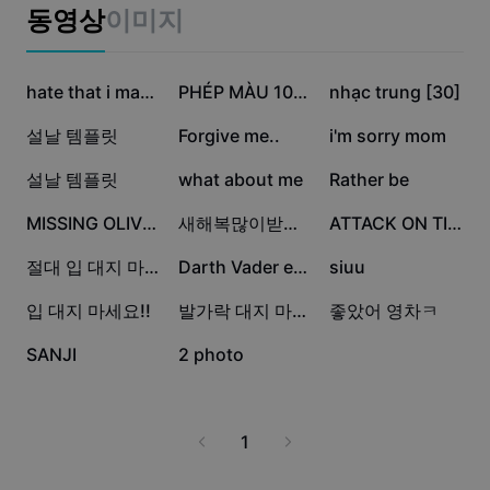
비즈니스 템플릿
동영상
이미지
마케팅
보안 센터
텍스트 및 오디오
라이프스타일 및 브이로그
5.1만
5.1만
3.1만
산업 템플릿
고객 지원 센터
hate that i made you
PHÉP MÀU 10pic
nhạc trung [30]
자동 캡션
사용자 지정 디자인
2.6만
1만
6.9천
설날 템플릿
Forgive me..
i'm sorry mom
요약 템플릿
캡션 템플릿
더 보기
공지
3.6천
2.5천
1.9천
설날 템플릿
what about me
Rather be
음성 인식
CapCut 서비스 약관 정보
1.8천
1.4천
845
MISSING OLIVERTREE
새해복많이받으세요
ATTACK ON TITAN
텍스트에서 음성으로
리소스
Dreamina Seedance 2.0 Launch
563
355
348
절대 입 대지 마세요!!
Darth Vader edit
siuu
튜토리얼 가이드
사용자 지정 음성
300
187
44
입 대지 마세요!!
발가락 대지 마세요!!
좋았어 영차ㅋ
시장 동향
음성 보정
37
2
SANJI
2 photo
주요 추천
노이즈 제거
템플릿 트렌드 및 팁
1
이미지
더 보기