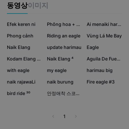
비즈니스 템플릿
동영상
이미지
마케팅
보안 센터
텍스트 및 오디오
라이프스타일 및 브이로그
96.8만
41.6만
17.9만
산업 템플릿
Efek keren ni
고객 지원 센터
Phông hoa + cảnh đẹp
Ai menaiki harimau
자동 캡션
사용자 지정 디자인
17.3만
6.7만
5.9만
Phong cảnh
Riding an eagle
Vùng Lá Me Bay
요약 템플릿
캡션 템플릿
더 보기
공지
3.8만
2.6만
1.4만
Naik Elang
update harimau
Eagle
음성 인식
CapCut 서비스 약관 정보
1.4만
1.1만
9.2천
Kodam Elang Harimau
Naik Elang ⁴
Aguila De Fuego
텍스트에서 음성으로
리소스
Dreamina Seedance 2.0 Launch
7.2천
6.9천
6.2천
with eagle
my eagle
harimau big
튜토리얼 가이드
사용자 지정 음성
3.6천
3.5천
2.3천
naik rajawaLi
naik burung
Fire eagle #3
시장 동향
음성 보정
1.4천
19
bird ride ³⁰
안정애착 스코네집
주요 추천
노이즈 제거
템플릿 트렌드 및 팁
1
이미지
더 보기