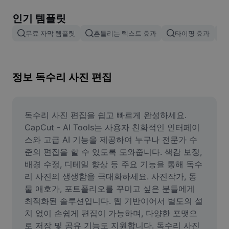
이미지 배경 삭제
인기 템플릿
이미지 병합
무료 자막 템플릿
흔들리는 텍스트 효과
타이핑 효과
이미지 보정기
이미지 비율 조정
정보 독수리 사진 편집
온라인 사진 에디터
밈 생성기
독수리 사진 편집을 쉽고 빠르게 완성하세요. 
CapCut - AI Tools는 사용자 친화적인 인터페이
AI Text Remover
스와 고급 AI 기능을 제공하여 누구나 전문가 수
준의 편집을 할 수 있도록 도와줍니다. 색감 보정, 
AI People Remover
배경 수정, 디테일 향상 등 주요 기능을 통해 독수
리 사진의 생생함을 극대화하세요. 사진작가, 동
AI Inpainting
물 애호가, 포트폴리오를 꾸미고 싶은 분들에게 
Face Cutout
최적화된 솔루션입니다. 웹 기반이어서 별도의 설
치 없이 손쉽게 편집이 가능하며, 다양한 포맷으
로 저장 및 공유 기능도 지원합니다. 독수리 사진 