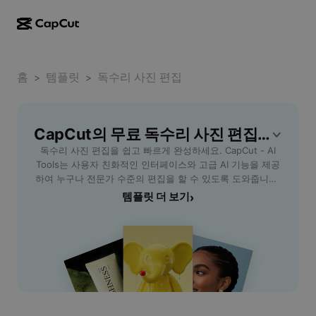
AI로 만들기
기능
정보
CapCut 데스크톱
홈
소셜 미디어 템플릿
템플릿
독수리 사진 편집
>
>
AI 디자인
AI 도구
커뮤니티
CapCut 온라인
홀리데이 템플릿
동영상 스튜디오
동영상 에디터 및 생성기
CapCut의 무료 독수리 사진 편집 템플릿
CapCut Pad
더 보기
이니셔티브
독수리 사진 편집을 쉽고 빠르게 완성하세요. CapCut - AI
AI 동영상 생성기
이미지 에디터 및 생성기
CapCut 모바일
Tools는 사용자 친화적인 인터페이스와 고급 AI 기능을 제공
제휴 사용자
하여 누구나 전문가 수준의 편집을 할 수 있도록 도와줍니다.
AI 이미지 생성기
음성 생성기 및 에디터
Dreamina AI
색감 보정, 배경 수정, 디테일 향상 등 주요 기능을 통해 독수
템플릿 더 보기
›
캘린더 템플릿
개척자 프로그램
리 사진의 생생함을 극대화하세요. 사진작가, 동물 애호가, 포
AI 이미지 보정기
더 보기
Pippit AI
트폴리오를 꾸미고 싶은 분들에게 최적화된 솔루션입니다.
기념일 템플릿
웹 기반이어서 별도의 설치 없이 손쉽게 편집이 가능하며, 다
크리에이티브 파트너 프로그램
Dreamina Seedance 2.5
양한 포맷으로 저장 및 공유 기능도 지원합니다. 독수리 사진
편집이 필요한 모든 사용자를 위한 최고의 선택, 지금
CapCut 크리에이티브 캠퍼스
사용 사례
Nano Banana Pro
CapCut에서 경험해보세요.
효과 템플릿
소셜 미디어
Gemini Omni
도움말