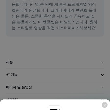
동영상
능합니다. 단 몇 분 만에 세련된 프로페셔널 영상 
캘린더가 완성됩니다. 크리에이터의 콘텐츠 플래
동영상 배경 삭제
닝은 물론, 소중한 추억을 재미있게 공유하고 싶
은 분들에게도 이 템플릿은 비밀병기입니다. 원하
품질 보정
는 스타일로 영상을 직접 커스터마이즈해보세요!
동영상 에디터
동영상 길이 다듬기
동영상에 자막 추가
제품
동영상 변환기
AI 기능
이미지 및 동영상
살펴보기