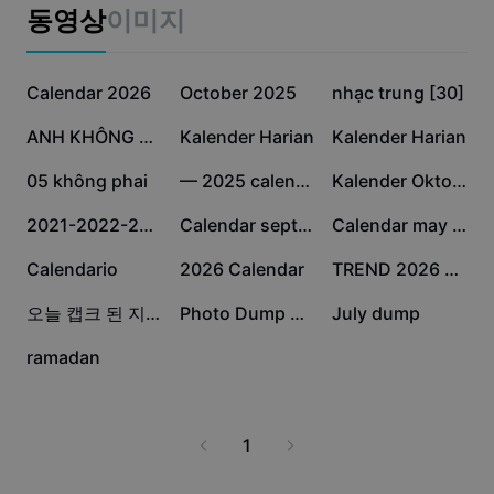
비즈니스 템플릿
동영상
이미지
마케팅
보안 센터
텍스트 및 오디오
라이프스타일 및 브이로그
11.1만
6.8만
3.1만
산업 템플릿
Calendar 2026
고객 지원 센터
October 2025
nhạc trung [30]
자동 캡션
사용자 지정 디자인
2.9만
2.5만
1.9만
ANH KHÔNG BIẾT CÁCH
Kalender Harian
Kalender Harian
요약 템플릿
캡션 템플릿
더 보기
공지
1.7만
1.5만
1.4만
05 không phai
— 2025 calendar|janu
Kalender Oktober
음성 인식
CapCut 서비스 약관 정보
1.2만
2.9천
2.6천
2021-2022-2023-2024
Calendar september
Calendar may 2025
텍스트에서 음성으로
리소스
Dreamina Seedance 2.0 Launch
1.5천
312
233
Calendario
2026 Calendar
TREND 2026 CALENDAR
튜토리얼 가이드
사용자 지정 음성
19
1
1
오늘 캡크 된 지 100일 !! ><
Photo Dump May
July dump
시장 동향
음성 보정
0
ramadan
주요 추천
노이즈 제거
템플릿 트렌드 및 팁
1
이미지
더 보기