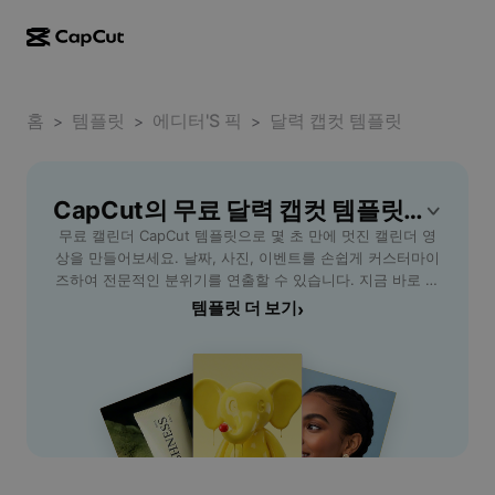
AI로 만들기
기능
정보
CapCut 데스크톱
홈
소셜 미디어 템플릿
템플릿
에디터'S 픽
달력 캡컷 템플릿
>
>
>
AI 디자인
AI 도구
커뮤니티
CapCut 온라인
홀리데이 템플릿
동영상 스튜디오
동영상 에디터 및 생성기
CapCut의 무료 달력 캡컷 템플릿 템플릿
CapCut Pad
더 보기
이니셔티브
무료 캘린더 CapCut 템플릿으로 몇 초 만에 멋진 캘린더 영
AI 동영상 생성기
이미지 에디터 및 생성기
CapCut 모바일
상을 만들어보세요. 날짜, 사진, 이벤트를 손쉽게 커스터마이
제휴 사용자
즈하여 전문적인 분위기를 연출할 수 있습니다. 지금 바로 시
AI 이미지 생성기
음성 생성기 및 에디터
Dreamina AI
작하세요!
템플릿 더 보기
›
캘린더 템플릿
개척자 프로그램
AI 이미지 보정기
더 보기
Pippit AI
기념일 템플릿
크리에이티브 파트너 프로그램
Dreamina Seedance 2.5
CapCut 크리에이티브 캠퍼스
사용 사례
Nano Banana Pro
효과 템플릿
소셜 미디어
Gemini Omni
도움말