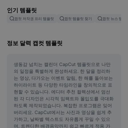
이미지 배경 삭제
인기 템플릿
이미지 병합
캡컷 저작권 프리 템플릿
캡컷 템플릿 찾기
캡컷 뉴스 템플
이미지 보정기
이미지 비율 조정
정보 달력 캡컷 템플릿
온라인 사진 에디터
밈 생성기
생동감 넘치는 캘린더 CapCut 템플릿으로 나만
의 일정을 특별하게 완성하세요. 한 달을 정리하
AI Text Remover
는 영상, 다가오는 이벤트 알림, 한 해를 돌아보는 
하이라이트 등 다양한 타임라인을 창의적으로 표
AI People Remover
현할 수 있습니다. 에디터 추천 컬렉션에서 엄선
된 각 디자인은 시각적 임팩트와 몰입도를 극대화
AI Inpainting
하도록 제작되었습니다. 복잡한 프로그램은 잊어
Face Cutout
버리세요. CapCut에서는 사진과 영상을 쉽게 추
가하고, 날짜별 텍스트도 자유롭게 꾸밀 수 있으
며, 트렌디한 배경음악까지 쉽고 빠르게 적용 가