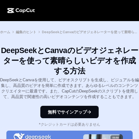
AI作成
機能
その他の情報
ホーム
編集のヒント
DeepSeekとCanvaのビデオジェネレーターを使って素晴らしいビデオを作成する方法
CapCutデスクトップ
ソーシャルメディアのテンプレート
AIデザイン
AIツール
コミュニティ
CapCutオンライン
ホリデーのテンプレート
DeepSeekとCanvaのビデオジェネレー
動画スタジオ
動画エディター＆ジェネレーター
CapCut Pad
ターを使って素晴らしいビデオを作成
その他
取り組み
AI動画ジェネレーター
画像エディター＆ジェネレーター
する方法
CapCutモバイル
アフィリエイト
DeepSeekとCanvaを使用して、ビデオスクリプトを生成し、ビジュアルを編
AI画像ジェネレーター
音声ジェネレーター＆エディター
Dreamina AI
集し、高品質のビデオを簡単に作成できます。あらゆるレベルのコンテンツ
カレンダーのテンプレート
パイオニアプログラム
クリエイターに最適です。また、CapCutのDeepSeekのスクリプトを使用し
AI画像補正ツール
その他
て、高品質で関連性の高いビデオコンテンツを作成することもできます。
Pippit AI
アニバーサリーのテンプレート
クリエイティブパートナープログラム
Dreamina Seedance 2.5
無料でサインアップ
CapCutクリエイティブキャンパス
ユースケース
Nano Banana Pro
*クレジットカードは必要ありません
エフェクトのテンプレート
ソーシャルメディア
Gemini Omni