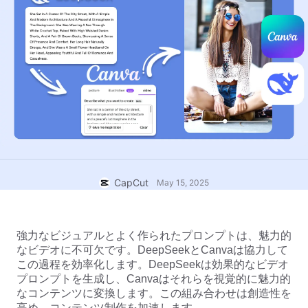
ビジネスのテンプレート
ヘルプ
マーケティング
トラストセンター
テキストとオーディオ
ライフスタイル＆ブイログ
産業のテンプレート
ヘルプセンター
自動キャプション
カスタムデザイン
振り返りのテンプレート
キャプションテンプレート
その他
ニュースルーム
音声認識
CapCutの利用規約について
テキスト読み上げ
リソース
Dreamina Seedance 2.0 Launch
ハウツーガイド
カスタム音声
CapCut
May 15, 2025
マーケットトレンド
声を加工
強力なビジュアルとよく作られたプロンプトは、魅力的
ピックアップ
ノイズ軽減
なビデオに不可欠です。DeepSeekとCanvaは協力して
CapCutを起動
この過程を効率化します。DeepSeekは効果的なビデオ
テンプレートのトレンドとヒント
プロンプトを生成し、Canvaはそれらを視覚的に魅力的
画像
なコンテンツに変換します。この組み合わせは創造性を
その他
高め、コンテンツ制作を加速します。