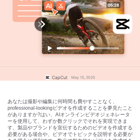
ビジネスのテンプレート
ヘルプ
マーケティング
トラストセンター
テキストとオーディオ
ライフスタイル＆ブイログ
産業のテンプレート
ヘルプセンター
自動キャプション
カスタムデザイン
振り返りのテンプレート
キャプションテンプレート
その他
ニュースルーム
音声認識
CapCutの利用規約について
テキスト読み上げ
リソース
Dreamina Seedance 2.0 Launch
CapCut
May 15, 2025
ハウツーガイド
カスタム音声
マーケットトレンド
声を加工
あなたは撮影や編集に何時間も費やすことなく、
professional-lookingビデオを作成することを夢見たこと
ピックアップ
ノイズ軽減
がありますか?はい、AIオンラインビデオジェネレータ
CapCutを起動
ーを使用して、わずか数クリックでそれを実現できま
テンプレートのトレンドとヒント
す。製品やブランドを宣伝するためのビデオを作成する
画像
必要がある場合や、ビデオでトピックを説明する必要が
その他