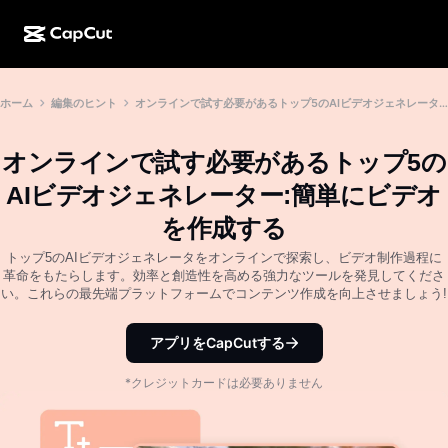
AI作成
機能
その他の情報
ホーム
編集のヒント
オンラインで試す必要があるトップ5のAIビデオジェネレーター:簡単にビデオを作成する
CapCutデスクトップ
ソーシャルメディアのテンプレート
AIデザイン
AIツール
コミュニティ
CapCutオンライン
ホリデーのテンプレート
オンラインで試す必要があるトップ5の
動画スタジオ
動画エディター＆ジェネレーター
CapCut Pad
AIビデオジェネレーター:簡単にビデオ
その他
取り組み
AI動画ジェネレーター
画像エディター＆ジェネレーター
を作成する
CapCutモバイル
アフィリエイト
トップ5のAIビデオジェネレータをオンラインで探索し、ビデオ制作過程に
AI画像ジェネレーター
音声ジェネレーター＆エディター
Dreamina AI
革命をもたらします。効率と創造性を高める強力なツールを発見してくださ
カレンダーのテンプレート
パイオニアプログラム
い。これらの最先端プラットフォームでコンテンツ作成を向上させましょう!
AI画像補正ツール
その他
Pippit AI
アニバーサリーのテンプレート
クリエイティブパートナープログラム
アプリをCapCutする
Dreamina Seedance 2.5
CapCutクリエイティブキャンパス
*クレジットカードは必要ありません
ユースケース
Nano Banana Pro
エフェクトのテンプレート
ソーシャルメディア
Gemini Omni