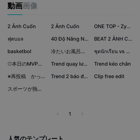
ビジネスのテンプレート
動画
画像
マーケティング
トラストセンター
テキストとオーディオ
ライフスタイル＆ブイログ
43.6万
15.8万
9.3万
産業のテンプレート
2 Ảnh Cuốn
ヘルプセンター
2 Ảnh Cuốn
ONE TOP - Zyrex Flux
自動キャプション
カスタムデザイン
1.9万
1.8万
9419
ฟุตบอล
40 Độ Nắng Nóng
BEAT 2 ẢNH CUỐN
振り返りのテンプレート
キャプションテンプレート
その他
ニュースルーム
4564
3704
2748
basketbol
冷たいお風呂に溺れたソープ嬢
ชุดนักเรียน vs ชุดบาส
音声認識
CapCutの利用規約について
2064
1040
811
⚾️本日のMVPテンプレ⚾️
Trend quay lưng khoe
Trend kéo chân
テキスト読み上げ
リソース
Dreamina Seedance 2.0 Launch
194
102
22
※再投稿 かっこいい系#音ハメ
Trend 2 báo đen
Clip free edit
ハウツーガイド
カスタム音声
0
スポーツが熱いぜ！
マーケットトレンド
声を加工
ピックアップ
ノイズ軽減
1
テンプレートのトレンドとヒント
画像
その他
人気のテンプレート