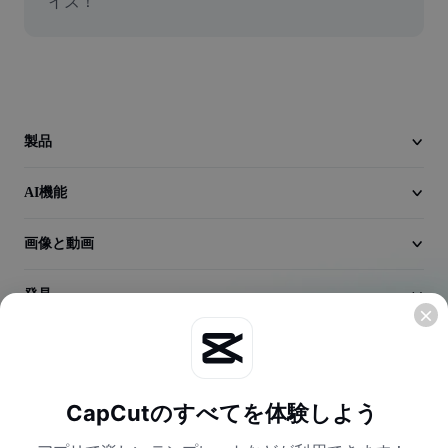
イズ！
動画
動画背景削除
品質向上
動画エディター
製品
動画のトリミング
AI機能
動画への字幕追加
画像と動画
動画コンバーター
発見
会社情報
CapCutのすべてを体験しよう