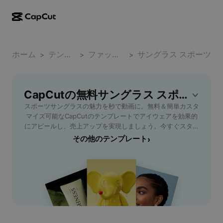
AI作成
機能
その他の情報
CapCutデスクトップ
ホーム
ソーシャルメディアのテンプレート
テンプレート
ファッション小物
サングラス スポーツ
>
>
>
AIデザイン
AIツール
コミュニティ
CapCutオンライン
ホリデーのテンプレート
動画スタジオ
動画エディター＆ジェネレーター
CapCutの無料サングラス スポーツテンプレート
CapCut Pad
その他
取り組み
スポーツサングラスの魅力を秒で動画に。無料＆簡単カスタ
AI動画ジェネレーター
画像エディター＆ジェネレーター
CapCutモバイル
マイズ可能なCapCutのテンプレートでアイウェアを効果的
アフィリエイト
にアピールし、売上アップを実現しましょう。今すぐスター
AI画像ジェネレーター
音声ジェネレーター＆エディター
Dreamina AI
ト！
その他のテンプレート
›
カレンダーのテンプレート
パイオニアプログラム
AI画像補正ツール
その他
Pippit AI
アニバーサリーのテンプレート
クリエイティブパートナープログラム
Dreamina Seedance 2.5
CapCutクリエイティブキャンパス
ユースケース
Nano Banana Pro
エフェクトのテンプレート
ソーシャルメディア
Gemini Omni
ヘルプ