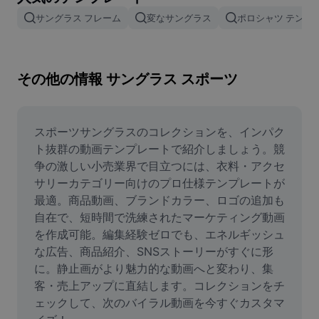
画像背景削除
サングラス フレーム
変なサングラス
ポロシャツ テンプ
画像結合
画像補正ツール
その他の情報 サングラス スポーツ
画像サイズ変更
オンライン写真エディター
スポーツサングラスのコレクションを、インパク
ト抜群の動画テンプレートで紹介しましょう。競
ミームジェネレーター
争の激しい小売業界で目立つには、衣料・アクセ
サリーカテゴリー向けのプロ仕様テンプレートが
AI Text Remover
最適。商品動画、ブランドカラー、ロゴの追加も
自在で、短時間で洗練されたマーケティング動画
AI People Remover
を作成可能。編集経験ゼロでも、エネルギッシュ
AI Inpainting
な広告、商品紹介、SNSストーリーがすぐに形
に。静止画がより魅力的な動画へと変わり、集
Face Cutout
客・売上アップに直結します。コレクションをチ
ェックして、次のバイラル動画を今すぐカスタマ