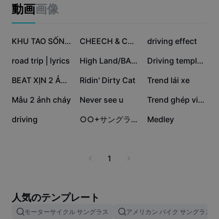
ビジネスのテンプレート
動画
画像
マーケティング
トラストセンター
テキストとオーディオ
ライフスタイル＆ブイログ
6.7万
4.3万
3.1万
産業のテンプレート
ヘルプセンター
KHU TAO SỐNG REMIX
CHEECH & CHONG RIDER
driving effect
自動キャプション
カスタムデザイン
2.3万
1.7万
1.5万
road trip | lyrics
High Land/BADHOP
Driving template👌❤️
振り返りのテンプレート
キャプションテンプレート
その他
ニュースルーム
1.4万
9709
9015
BEAT XỊN 2 ẢNH
Ridin' Dirty Cat
Trend lái xe
音声認識
CapCutの利用規約について
4347
2204
1240
Mẫu 2 ảnh cháy
Never see u
Trend ghép video đi
テキスト読み上げ
リソース
Dreamina Seedance 2.0 Launch
87
9
7
driving
○○+サングラス（2人用）
Medley
ハウツーガイド
カスタム音声
マーケットトレンド
声を加工
1
ピックアップ
ノイズ軽減
テンプレートのトレンドとヒント
人気のテンプレート
画像
モーターサイクル サングラス
アメリカン バイク サングラス
その他