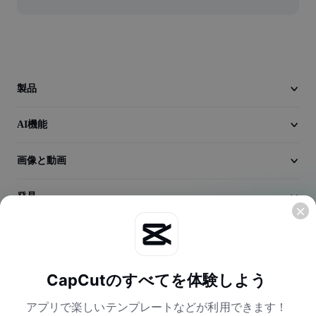
動画
動画背景削除
品質向上
製品
動画エディター
AI機能
動画のトリミング
動画への字幕追加
画像と動画
動画コンバーター
発見
会社情報
CapCutのすべてを体験しよう
アプリで楽しいテンプレートなどが利用できます！