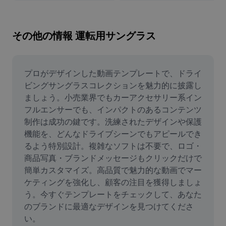
画像背景削除
画像結合
その他の情報 運転用サングラス
画像補正ツール
画像サイズ変更
プロがデザインした動画テンプレートで、ドライ
ビングサングラスコレクションを魅力的に披露し
オンライン写真エディター
ましょう。小売業界でもカーアクセサリー系イン
フルエンサーでも、インパクトのあるコンテンツ
ミームジェネレーター
制作は成功の鍵です。洗練されたデザインや保護
機能を、どんなドライブシーンでもアピールでき
AI Text Remover
るよう特別設計。複雑なソフトは不要で、ロゴ・
AI People Remover
商品写真・ブランドメッセージもクリックだけで
簡単カスタマイズ。高品質で魅力的な動画でマー
AI Inpainting
ケティングを強化し、顧客の注目を獲得しましょ
う。今すぐテンプレートをチェックして、あなた
Face Cutout
のブランドに最適なデザインを見つけてくださ
い。