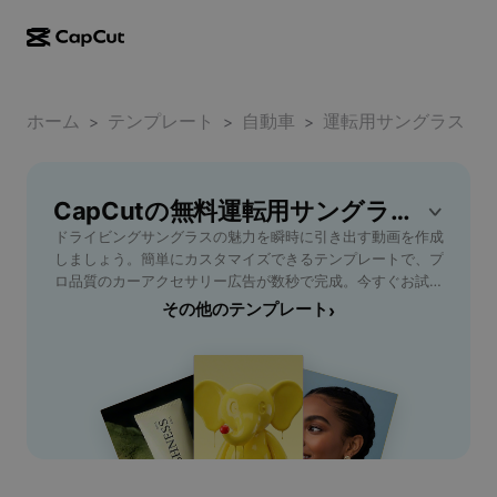
AI作成
機能
その他の情報
CapCutデスクトップ
ホーム
ソーシャルメディアのテンプレート
テンプレート
自動車
運転用サングラス
>
>
>
AIデザイン
AIツール
コミュニティ
CapCutオンライン
ホリデーのテンプレート
動画スタジオ
動画エディター＆ジェネレーター
CapCutの無料運転用サングラステンプレート
CapCut Pad
その他
取り組み
ドライビングサングラスの魅力を瞬時に引き出す動画を作成
AI動画ジェネレーター
画像エディター＆ジェネレーター
CapCutモバイル
しましょう。簡単にカスタマイズできるテンプレートで、プ
アフィリエイト
ロ品質のカーアクセサリー広告が数秒で完成。今すぐお試し
AI画像ジェネレーター
音声ジェネレーター＆エディター
Dreamina AI
ください！
その他のテンプレート
›
カレンダーのテンプレート
パイオニアプログラム
AI画像補正ツール
その他
Pippit AI
アニバーサリーのテンプレート
クリエイティブパートナープログラム
Dreamina Seedance 2.5
CapCutクリエイティブキャンパス
ユースケース
Nano Banana Pro
エフェクトのテンプレート
ソーシャルメディア
Gemini Omni
ヘルプ