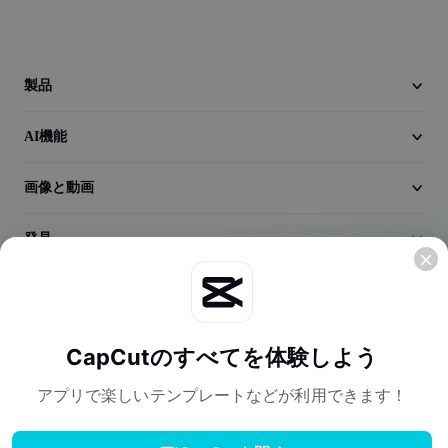
動画
動画背景削除
製品
品質向上
AI機能
動画エディター
動画のトリミング
画像と動画
動画への字幕追加
発見
動画コンバーター
会社情報
CapCutのすべてを体験しよう
アプリで楽しいテンプレートなどが利用できます！