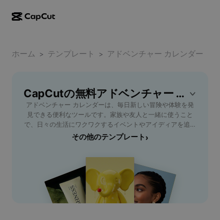
AI作成
機能
その他の情報
CapCutデスクトップ
ホーム
ソーシャルメディアのテンプレート
テンプレート
アドベンチャー カレンダー
>
>
AIデザイン
AIツール
コミュニティ
CapCutオンライン
ホリデーのテンプレート
動画スタジオ
動画エディター＆ジェネレーター
CapCutの無料アドベンチャー カレンダーテンプレート
CapCut Pad
その他
取り組み
アドベンチャー カレンダーは、毎日新しい冒険や体験を発
AI動画ジェネレーター
画像エディター＆ジェネレーター
CapCutモバイル
見できる便利なツールです。家族や友人と一緒に使うこと
アフィリエイト
で、日々の生活にワクワクするイベントやアイディアを追加
AI画像ジェネレーター
音声ジェネレーター＆エディター
Dreamina AI
できます。カスタマイズ機能が充実しており、好みに合わせ
その他のテンプレート
›
カレンダーのテンプレート
パイオニアプログラム
て予定を調整可能。特別な瞬間を記録しながら、日常をもっ
AI画像補正ツール
その他
Pippit AI
と楽しく彩りましょう。アドベンチャー カレンダーで新し
アニバーサリーのテンプレート
い自分を見つけてください。
クリエイティブパートナープログラム
Dreamina Seedance 2.5
CapCutクリエイティブキャンパス
ユースケース
Nano Banana Pro
エフェクトのテンプレート
ソーシャルメディア
Gemini Omni
ヘルプ