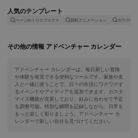
画像背景削除
人気のテンプレート
画像結合
ページめくりエフェクト
回転アニメーション
ガラス割れ
画像補正ツール
画像サイズ変更
その他の情報 アドベンチャー カレンダー
オンライン写真エディター
ミームジェネレーター
アドベンチャー カレンダーは、毎日新しい冒険
や体験を発見できる便利なツールです。家族や友
AI Text Remover
人と一緒に使うことで、日々の生活にワクワクす
るイベントやアイディアを追加できます。カスタ
AI People Remover
マイズ機能が充実しており、好みに合わせて予定
を調整可能。特別な瞬間を記録しながら、日常を
AI Inpainting
もっと楽しく彩りましょう。アドベンチャー カ
Face Cutout
レンダーで新しい自分を見つけてください。