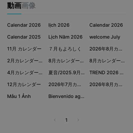
ビジネスのテンプレート
動画
画像
マーケティング
トラストセンター
テキストとオーディオ
ライフスタイル＆ブイログ
2.8万
2.6万
1.7万
産業のテンプレート
Calendar 2026
ヘルプセンター
lịch 2026
Calendar 2026
自動キャプション
カスタムデザイン
8356
2919
2297
Calendar 2025
Lịch Năm 2026
welcome July
振り返りのテンプレート
キャプションテンプレート
その他
ニュースルーム
1326
1259
1059
11月 カレンダー
７月もよろしく
2026年8月カレンダー1クリップ
音声認識
CapCutの利用規約について
494
373
347
2月カレンダー/素材4
8月カレンダー4クリップ
8月カレンダー🐻‍❄️
テキスト読み上げ
リソース
Dreamina Seedance 2.0 Launch
326
323
233
4月カレンダー/素材3
夏音/2025.9月カレンダー
TREND 2026 CALENDAR
ハウツーガイド
カスタム音声
191
120
101
12月カレンダー
2026年7月カレンダー1クリップ
2026年8月カレンダー1クリップ
マーケットトレンド
声を加工
54
30
Mẫu 1 Ảnh
Bienvenido agosto
ピックアップ
ノイズ軽減
テンプレートのトレンドとヒント
1
画像
その他