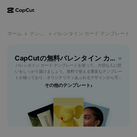
AI作成
機能
その他の情報
CapCutデスクトップ
ホーム
ソーシャルメディアのテンプレート
テンプレート
バレンタイン カード テンプレート
>
>
AIデザイン
AIツール
コミュニティ
CapCutオンライン
ホリデーのテンプレート
動画スタジオ
動画エディター＆ジェネレーター
CapCutの無料バレンタイン カード テンプレートテンプレート
CapCut Pad
その他
取り組み
バレンタイン カード テンプレートを使って、大切な人に想
AI動画ジェネレーター
画像エディター＆ジェネレーター
CapCutモバイル
いをしっかり届けましょう。無料で使える豊富なテンプレー
アフィリエイト
トが揃っており、オリジナリティあふれるデザインから可愛
AI画像ジェネレーター
音声ジェネレーター＆エディター
Dreamina AI
いイラストまで、多彩なスタイルから選択できます。パソコ
その他のテンプレート
›
カレンダーのテンプレート
パイオニアプログラム
ンやスマートフォンで簡単に編集でき、写真やメッセージを
AI画像補正ツール
その他
Pippit AI
自由にカスタマイズ可能。恋人や友達、家族など、贈る相手
アニバーサリーのテンプレート
に合わせて理想のバレンタインカードを作成しませんか？
クリエイティブパートナープログラム
Dreamina Seedance 2.5
CapCut - AI Toolsなら、直感的な操作で初心者でもプロ並
みの仕上がりに。今すぐバレンタイン カード テンプレート
CapCutクリエイティブキャンパス
ユースケース
Nano Banana Pro
を活用して、世界にひとつだけのスペシャルカードを作りま
エフェクトのテンプレート
しょう！
ソーシャルメディア
Gemini Omni
ヘルプ