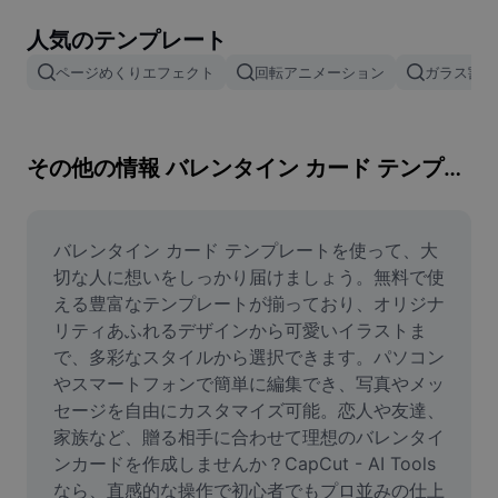
画像背景削除
人気のテンプレート
画像結合
ページめくりエフェクト
回転アニメーション
ガラス割れ
画像補正ツール
画像サイズ変更
その他の情報 バレンタイン カード テンプレート
オンライン写真エディター
ミームジェネレーター
バレンタイン カード テンプレートを使って、大
切な人に想いをしっかり届けましょう。無料で使
AI Text Remover
える豊富なテンプレートが揃っており、オリジナ
リティあふれるデザインから可愛いイラストま
AI People Remover
で、多彩なスタイルから選択できます。パソコン
やスマートフォンで簡単に編集でき、写真やメッ
AI Inpainting
セージを自由にカスタマイズ可能。恋人や友達、
Face Cutout
家族など、贈る相手に合わせて理想のバレンタイ
ンカードを作成しませんか？CapCut - AI Tools
なら、直感的な操作で初心者でもプロ並みの仕上