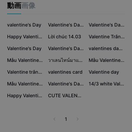
ビジネスのテンプレート
動画
画像
マーケティング
トラストセンター
テキストとオーディオ
ライフスタイル＆ブイログ
2.2万
1.6万
1.2万
産業のテンプレート
valentine's Day
ヘルプセンター
Valentine's Day 2025
Valentine's Day 14/2
自動キャプション
カスタムデザイン
1万
9403
4195
Happy Valentine' Day
Lời chúc 14.03
Valentine Trắng 14/3
振り返りのテンプレート
キャプションテンプレート
その他
ニュースルーム
4078
3930
2554
Valentine's Day
Valentine's Day 14/2
valentines day card
音声認識
CapCutの利用規約について
2427
1607
1186
Mẫu Valentine Day
วาเลนไทน์มาแล้ว
Mẫu Valentine Day
テキスト読み上げ
リソース
Dreamina Seedance 2.0 Launch
678
667
352
Valentine trắng 14/3
valentines card
Valentine day
ハウツーガイド
カスタム音声
331
329
328
Mẫu Valentine Day
Valentine's Day 14/2
14/3 white Valentine
マーケットトレンド
声を加工
246
172
Happy Valentine Day
CUTE VALENTINESDAY
ピックアップ
ノイズ軽減
テンプレートのトレンドとヒント
1
画像
その他