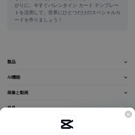
動画
がりに。今すぐバレンタイン カード テンプレー
トを活用して、世界にひとつだけのスペシャルカ
動画背景削除
ードを作りましょう！
品質向上
動画エディター
動画のトリミング
製品
動画への字幕追加
AI機能
動画コンバーター
画像と動画
発見
会社情報