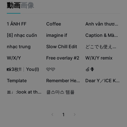
ビジネスのテンプレート
動画
画像
マーケティング
トラストセンター
テキストとオーディオ
ライフスタイル＆ブイログ
13.4万
12.6万
11.5万
産業のテンプレート
1 ẢNH FF
ヘルプセンター
Coffee
Anh vẫn thương em
自動キャプション
カスタムデザイン
5.3万
3.1万
2.7万
[6] nhạc cuốn
imagine if
Caption & Màu 🌱
振り返りのテンプレート
キャプションテンプレート
その他
ニュースルーム
1.7万
1.2万
8260
nhạc trung
Slow Chill Edit
どこでも使えます🔥
音声認識
CapCutの利用規約について
5599
3882
3487
W/X/Y
Free overlay #2
W/X/Y remix
テキスト読み上げ
リソース
Dreamina Seedance 2.0 Launch
2864
2317
1677
📸3枚!!┊︎You(I)
🩷🩷
‪🍏🪻‬
ハウツーガイド
カスタム音声
1606
1008
898
Template
Remember Heart .
Dear Y／ICE KING🧊👑
マーケットトレンド
声を加工
437
263
🎀♩:look at the sea
클스마스 템플
ピックアップ
ノイズ軽減
テンプレートのトレンドとヒント
1
画像
その他