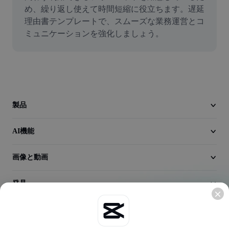
動画
め、繰り返し使えて時間短縮に役立ちます。遅延
理由書テンプレートで、スムーズな業務運営とコ
動画背景削除
ミュニケーションを強化しましょう。
品質向上
動画エディター
動画のトリミング
製品
動画への字幕追加
AI機能
動画コンバーター
画像と動画
発見
会社情報