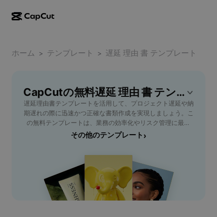
AI作成
機能
その他の情報
CapCutデスクトップ
ホーム
ソーシャルメディアのテンプレート
テンプレート
遅延 理由 書 テンプレート
>
>
AIデザイン
AIツール
コミュニティ
CapCutオンライン
ホリデーのテンプレート
動画スタジオ
動画エディター＆ジェネレーター
CapCutの無料遅延 理由 書 テンプレートテンプレート
CapCut Pad
その他
取り組み
遅延理由書テンプレートを活用して、プロジェクト遅延や納
AI動画ジェネレーター
画像エディター＆ジェネレーター
CapCutモバイル
期遅れの際に迅速かつ正確な書類作成を実現しましょう。こ
アフィリエイト
の無料テンプレートは、業務の効率化やリスク管理に最適
AI画像ジェネレーター
音声ジェネレーター＆エディター
Dreamina AI
で、納品遅延や報告業務に多忙なビジネスパーソンにおすす
その他のテンプレート
›
カレンダーのテンプレート
パイオニアプログラム
めです。簡単にカスタマイズ可能で、必要事項を入力するだ
AI画像補正ツール
その他
Pippit AI
けで正式な遅延理由書が完成します。社内提出やクライアン
アニバーサリーのテンプレート
トへの説明にも対応し、信頼性の高いドキュメント作成をサ
クリエイティブパートナープログラム
Dreamina Seedance 2.5
ポートします。業界問わず利用できるフォーマットを用意し
ているため、繰り返し使えて時間短縮に役立ちます。遅延理
CapCutクリエイティブキャンパス
ユースケース
Nano Banana Pro
由書テンプレートで、スムーズな業務運営とコミュニケーシ
エフェクトのテンプレート
ョンを強化しましょう。
ソーシャルメディア
Gemini Omni
ヘルプ