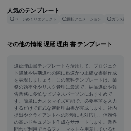
画像背景削除
人気のテンプレート
画像結合
ページめくりエフェクト
回転アニメーション
ガラス割れ
画像補正ツール
画像サイズ変更
その他の情報 遅延 理由 書 テンプレート
オンライン写真エディター
ミームジェネレーター
遅延理由書テンプレートを活用して、プロジェク
ト遅延や納期遅れの際に迅速かつ正確な書類作成
AI Text Remover
を実現しましょう。この無料テンプレートは、業
務の効率化やリスク管理に最適で、納品遅延や報
AI People Remover
告業務に多忙なビジネスパーソンにおすすめで
す。簡単にカスタマイズ可能で、必要事項を入力
AI Inpainting
するだけで正式な遅延理由書が完成します。社内
Face Cutout
提出やクライアントへの説明にも対応し、信頼性
の高いドキュメント作成をサポートします。業界
問わず利用できるフォーマットを用意しているた