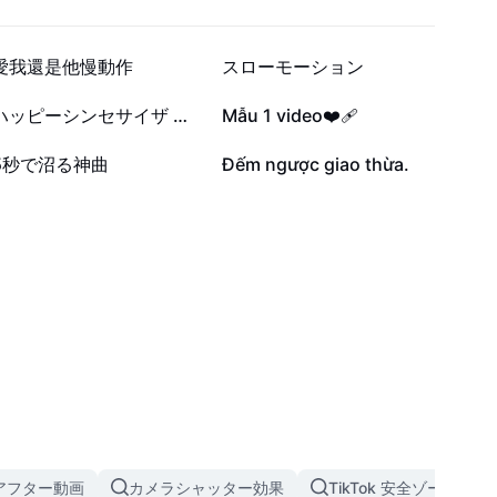
7.1万
4.6万
愛我還是他慢動作
スローモーション
4239
4236
ハッピーシンセサイザ 文字素材
Mẫu 1 video❤️‍🩹
993
265
5秒で沼る神曲
Đếm ngược giao thừa.
アフター動画
カメラシャッター効果
TikTok 安全ゾーン テ