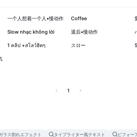
ィアップを目指したい
17.8万
12.7万
一个人想着一个人•慢动作
Coffee
9987
4466
Slow nhạc không lời
退后•慢动作
2021
1171
1 คลิป +สโลว์ฮิตๆ
スロー
気
1
ガラス割れエフェクト
タイプライター風テキスト
ビフォー