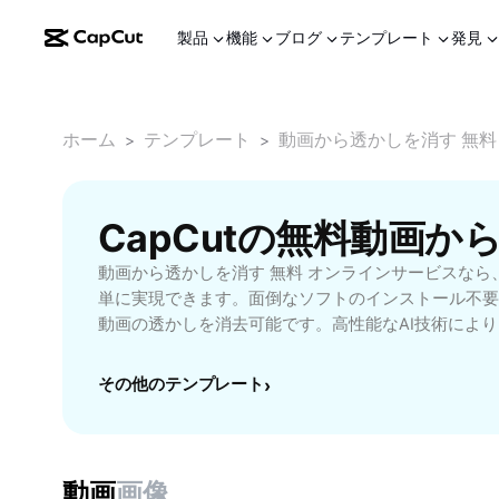
製品
機能
ブログ
テンプレート
発見
ホーム
テンプレート
動画から透かしを消す 無料
>
>
動画から透かしを消す 無料 オンラインサービスなら
単に実現できます。面倒なソフトのインストール不要
動画の透かしを消去可能です。高性能なAI技術によ
ックで動画から不要なロゴや文字などの透かしをきれ
YouTubeやSNS向けの動画編集に最適で、プライ
その他のテンプレート
›
の仕上がりを目指せます。PC・スマホ両対応、いつ
可能です。さらに、動画の画質を保ったまま透かしを
オリティを損なう心配もありません。完全無料、登録
め、学生、ビジネスマン、クリエイター、美容や教育
動画
画像