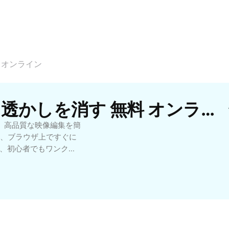
 オンライン
CapCutの無料動画から透かしを消す 無料 オンラインテンプレート
、高品質な映像編集を簡
、ブラウザ上ですぐに
り、初心者でもワンクリ
いに除去できます。
バシーを守りつつプロ並み
でもどこでも動画編集が
消せるので、作品のク
不要で簡単に使えるた
分野など幅広い利用シ