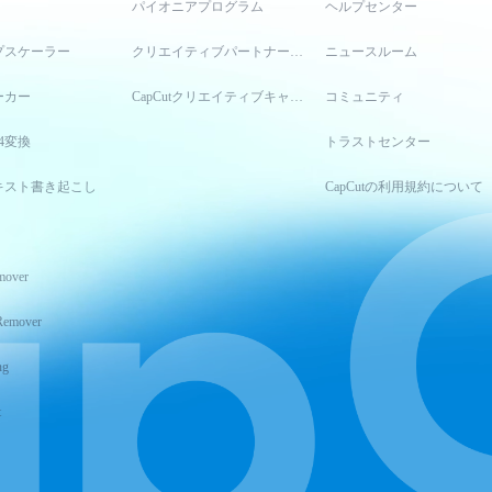
パイオニアプログラム
ヘルプセンター
プスケーラー
クリエイティブパートナープログラム
ニュースルーム
ーカー
CapCutクリエイティブキャンパス
コミュニティ
4変換
トラストセンター
キスト書き起こし
CapCutの利用規約について
mover
Remover
ng
t