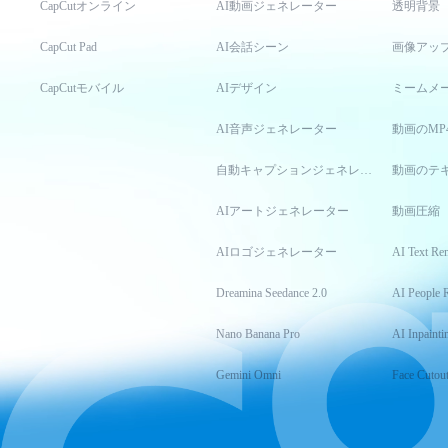
CapCutオンライン
AI動画ジェネレーター
透明背景
CapCut Pad
AI会話シーン
画像アッ
CapCutモバイル
AIデザイン
ミームメ
AI音声ジェネレーター
動画のMP
自動キャプションジェネレーター
動画のテ
AIアートジェネレーター
動画圧縮
AIロゴジェネレーター
AI Text Re
Dreamina Seedance 2.0
AI People 
Nano Banana Pro
AI Inpainti
Gemini Omni
Face Cutou