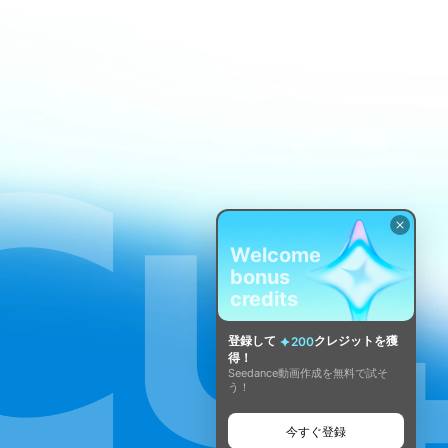
Welcome
bonus
credits
登録して
クレジットを獲
200
得！
Seedance動画作成を無料で試そ
う！
今すぐ登録