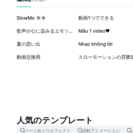
ーンにおすすめです。動画編集の時間短縮やクオリテ
方は、ぜひお試しください。
62.3万
31.8万
SlowMo ☀️☀️
動画1つでできる
1.5万
1.1万
歌声が心に染みるエモソング
Mẫu 1 video🖤
3708
2854
夏の思い出
Nhạc không lời
1
1
動画交換用
スローモーションの雰囲
人気のテンプレート
ページめくりエフェクト
回転アニメーション