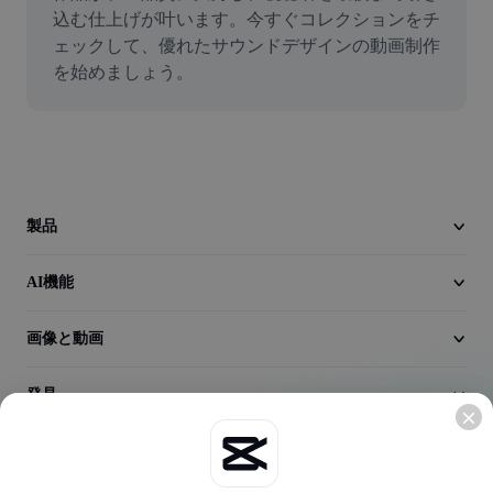
動画
込む仕上げが叶います。今すぐコレクションをチ
ェックして、優れたサウンドデザインの動画制作
動画背景削除
を始めましょう。
品質向上
動画エディター
動画のトリミング
製品
動画への字幕追加
AI機能
動画コンバーター
画像と動画
発見
会社情報