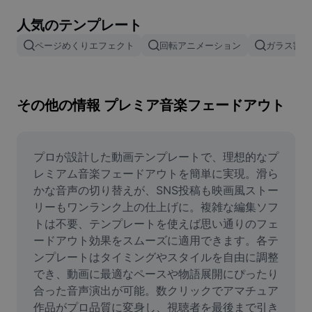
画像背景削除
人気のテンプレート
画像結合
ページめくりエフェクト
回転アニメーション
ガラス割れ
画像補正ツール
画像サイズ変更
その他の情報 プレミア音楽フェードアウト
オンライン写真エディター
ミームジェネレーター
プロが設計した動画テンプレートで、理想的なプ
レミアム音楽フェードアウトを簡単に実現。滑ら
AI Text Remover
かな音声の切り替えが、SNS投稿も映画風ストー
リーもワンランク上の仕上げに。複雑な編集ソフ
AI People Remover
トは不要、テンプレートを使えば思い通りのフェ
ードアウト効果をスムーズに適用できます。各テ
AI Inpainting
ンプレートはタイミングやスタイルを自由に調整
Face Cutout
でき、動画に最適なペースや物語展開にぴったり
合った音声演出が可能。数クリックでアマチュア
作品がプロ品質に変身し、視聴者を最後まで引き