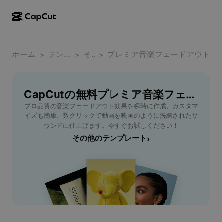
AI作成
機能
その他の情報
CapCutデスクトップ
ホーム
ソーシャルメディアのテンプレート
テンプレート
その他
プレミア音楽フェードアウト
>
>
>
AIデザイン
AIツール
コミュニティ
CapCutオンライン
ホリデーのテンプレート
動画スタジオ
動画エディター＆ジェネレーター
CapCutの無料プレミア音楽フェードアウトテンプレート
CapCut Pad
その他
取り組み
プロ品質の音楽フェードアウト効果を瞬時に作成。カスタマ
AI動画ジェネレーター
画像エディター＆ジェネレーター
CapCutモバイル
イズも簡単、数クリックで動画を映画のように洗練されたサ
アフィリエイト
ウンドに仕上げます。今すぐお試しください！
AI画像ジェネレーター
音声ジェネレーター＆エディター
Dreamina AI
その他のテンプレート
›
カレンダーのテンプレート
パイオニアプログラム
AI画像補正ツール
その他
Pippit AI
アニバーサリーのテンプレート
クリエイティブパートナープログラム
Dreamina Seedance 2.5
CapCutクリエイティブキャンパス
ユースケース
Nano Banana Pro
エフェクトのテンプレート
ソーシャルメディア
Gemini Omni
ヘルプ