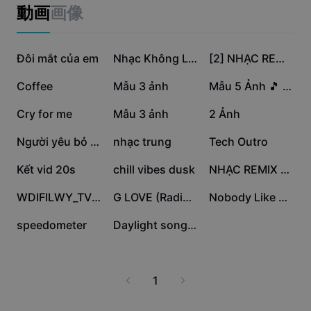
ビジネスのテンプレート
動画
画像
マーケティング
トラストセンター
テキストとオーディオ
ライフスタイル＆ブイログ
37.2万
30.7万
17.5万
産業のテンプレート
Đôi mắt của em
ヘルプセンター
Nhạc Không Lời Cuốn
[2] NHẠC REMIX CUỐN
自動キャプション
カスタムデザイン
12.7万
9.9万
9.3万
Coffee
Mẫu 3 ảnh
Mẫu 5 Ảnh 🎵 Trung
振り返りのテンプレート
キャプションテンプレート
その他
ニュースルーム
7万
4.6万
3.8万
Cry for me
Mẫu 3 ảnh
2 Ảnh
音声認識
CapCutの利用規約について
3.7万
1.7万
1.3万
Người yêu bỏ lỡ [2]
nhạc trung
Tech Outro
テキスト読み上げ
リソース
Dreamina Seedance 2.0 Launch
3924
1647
1333
Kết vid 20s
chill vibes dusk
NHẠC REMIX CUỐN
ハウツーガイド
カスタム音声
1063
670
118
WDIFILWY_TVXQ
G LOVE (Radio Edit)
Nobody Like You
マーケットトレンド
声を加工
56
9
speedometer
Daylight song for we
ピックアップ
ノイズ軽減
テンプレートのトレンドとヒント
1
画像
その他