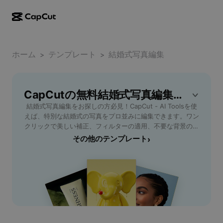
AI作成
機能
その他の情報
CapCutデスクトップ
ホーム
ソーシャルメディアのテンプレート
テンプレート
結婚式写真編集
>
>
AIデザイン
AIツール
コミュニティ
CapCutオンライン
ホリデーのテンプレート
動画スタジオ
動画エディター＆ジェネレーター
CapCutの無料結婚式写真編集テンプレート
CapCut Pad
その他
取り組み
結婚式写真編集をお探しの方必見！CapCut - AI Toolsを使
AI動画ジェネレーター
画像エディター＆ジェネレーター
CapCutモバイル
えば、特別な結婚式の写真をプロ並みに編集できます。ワン
アフィリエイト
クリックで美しい補正、フィルターの適用、不要な背景の除
AI画像ジェネレーター
音声ジェネレーター＆エディター
Dreamina AI
去など、多彩な機能を搭載。初心者でも直感的に操作でき、
その他のテンプレート
›
カレンダーのテンプレート
パイオニアプログラム
思い出の瞬間をより美しく残せます。ウェディングアルバム
AI画像補正ツール
その他
Pippit AI
の作成やSNSシェア、家族や友人との共有もスムーズ。高画
アニバーサリーのテンプレート
質な仕上がりと便利なクラウド保存で、大切な写真をいつで
クリエイティブパートナープログラム
Dreamina Seedance 2.5
も簡単編集。忙しい新郎新婦やフォトグラファーにもおすす
め。今すぐ結婚式写真編集を始めて、最高の瞬間を永遠に輝
CapCutクリエイティブキャンパス
ユースケース
Nano Banana Pro
かせましょう。
エフェクトのテンプレート
ソーシャルメディア
Gemini Omni
ヘルプ