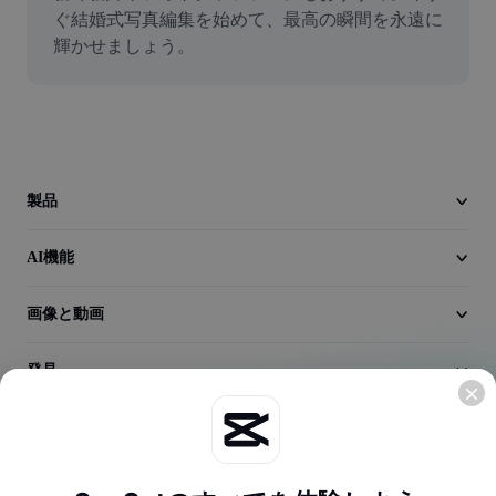
動画
ぐ結婚式写真編集を始めて、最高の瞬間を永遠に
輝かせましょう。
動画背景削除
品質向上
動画エディター
動画のトリミング
製品
動画への字幕追加
AI機能
動画コンバーター
画像と動画
発見
会社情報