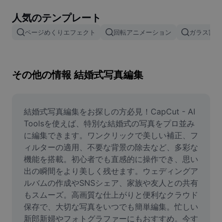
画像背景削除
人気のテンプレート
画像結合
ページめくりエフェクト
回転アニメーション
ガラス割れ
画像補正ツール
画像サイズ変更
その他の情報 結婚式写真編集
オンライン写真エディター
ミームジェネレーター
結婚式写真編集をお探しの方必見！CapCut - AI 
Toolsを使えば、特別な結婚式の写真をプロ並み
AI Text Remover
に編集できます。ワンクリックで美しい補正、フ
ィルターの適用、不要な背景の除去など、多彩な
AI People Remover
機能を搭載。初心者でも直感的に操作でき、思い
出の瞬間をより美しく残せます。ウェディングア
AI Inpainting
ルバムの作成やSNSシェア、家族や友人との共有
Face Cutout
もスムーズ。高画質な仕上がりと便利なクラウド
保存で、大切な写真をいつでも簡単編集。忙しい
新郎新婦やフォトグラファーにもおすすめ。今す