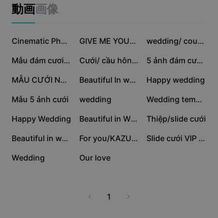
ビジネスのテンプレート
動画
画像
マーケティング
トラストセンター
テキストとオーディオ
ライフスタイル＆ブイログ
12.4万
11.4万
5.8万
産業のテンプレート
ヘルプセンター
Cinematic Photodump
GIVE ME YOUR FOREVER
wedding/ couple
自動キャプション
カスタムデザイン
3.5万
3.1万
3万
Mẫu đám cươi 2 ảnh
Cưới/ cầu hôn 3pics
5 ảnh đám cưới love
振り返りのテンプレート
キャプションテンプレート
その他
ニュースルーム
2.2万
1.6万
1.4万
MẪU CƯỚI NHIỀU ẢNH
Beautiful In white
Happy wedding
音声認識
CapCutの利用規約について
1.3万
8731
5085
Mẫu 5 ảnh cưới
wedding
Wedding template
テキスト読み上げ
リソース
Dreamina Seedance 2.0 Launch
4031
4031
3297
Happy Wedding
Beautiful in White
Thiệp/slide cưới
ハウツーガイド
カスタム音声
2414
2041
752
Beautiful in white
For you/KAZUKI UJIIE
Slide cưới VIP 2026
マーケットトレンド
声を加工
659
38
Wedding
Our love
ピックアップ
ノイズ軽減
テンプレートのトレンドとヒント
1
画像
その他