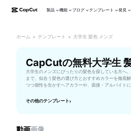
製品
機能
ブログ
テンプレート
発見
ホーム
テンプレート
大学生 髪色 メンズ
>
>
CapCutの無料大学生
大学生のメンズにぴったりの髪色を探している方へ。
まで、似合う髪色の選び方とおすすめカラーを徹底解
つつ個性を生かすヘアカラーや、面接・アルバイトに
色味など、大学生活をもっと楽しくする髪色のポイン
ラーでも安心のアドバイスや、人気のヘアスタイルと
その他のテンプレート
›
載。CapCut - AI Toolsで、あなたに合うメンズ
いヘアカラーで新しい自分に出会える、大学生必見の
動画
画像