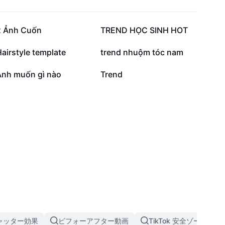
15.8万
15.2万
2 Ảnh Cuốn
TREND HỌC SINH HOT
3.3万
1.8万
airstyle template
trend nhuộm tóc nam
575
73
Anh muốn gì nào
Trend
ャッター効果
ビフォーアフター動画
TikTok 安全ゾーン テ