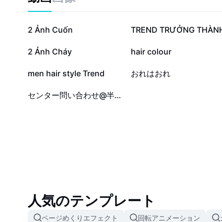
43.6万
31万
2 Ảnh Cuốn
TREND TRƯỞNG THÀN
12.7万
10.4万
2 Ảnh Cháy
hair colour
1.3万
1.2万
men hair style Trend
おれはおれ
5
センター問い合わせ@半田海翔
人気のテンプレート
ページめくりエフェクト
回転アニメーション