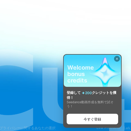
Welcome
bonus
credits
登録して
クレジットを獲
200
得！
Seedance動画作成を無料で試そ
う！
今すぐ登録
Link Products:
プライバシーに関するあなたの選択
Lark