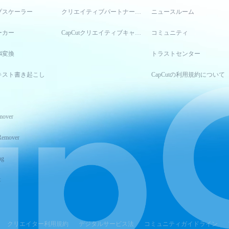
プスケーラー
クリエイティブパートナープログラム
ニュースルーム
ーカー
CapCutクリエイティブキャンパス
コミュニティ
4変換
トラストセンター
キスト書き起こし
CapCutの利用規約について
mover
Remover
ng
t
クリエイター利用規約
デジタルサービス法
コミュニティガイドライン