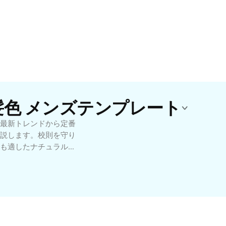
 髪色 メンズテンプレート
最新トレンドから定番
説します。校則を守り
も適したナチュラルな
トを紹介。初めてのカ
の組み合わせ例も掲
髪色を見つけよう。自分らし
情報満載です。