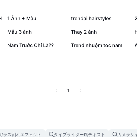
21.5万
16.1万
H
1 Ảnh + Màu
trendai hairstyles
4.6万
3.3万
Mẫu 3 ảnh
Thay 2 ảnh
H
3939
985
Năm Trước Chỉ Là??
Trend nhuộm tóc nam
1
ガラス割れエフェクト
タイプライター風テキスト
カメラシ