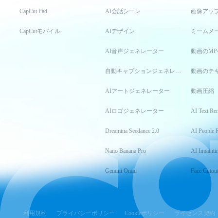
CapCut Pad
AI会話シーン
画像アッ
CapCutモバイル
AIデザイン
ミームメ
AI音声ジェネレーター
動画のMP
自動キャプションジェネレーター
動画のテ
AIアートジェネレーター
動画圧縮
AIロゴジェネレーター
AI Text Re
Dreamina Seedance 2.0
AI People 
Nano Banana Pro
AI Inpainti
Gemini Omni
Face Cutou
利用規約
プライバシーポリシー
Cookieポリシー
ライセンス契約