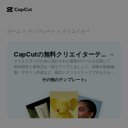
AI作成
機能
その他の情報
CapCutデスクトップ
ホーム
ソーシャルメディアのテンプレート
テンプレート
クリエイター
>
>
AIデザイン
AIツール
コミュニティ
CapCutオンライン
ホリデーのテンプレート
動画スタジオ
動画エディター＆ジェネレーター
CapCutの無料クリエイターテンプレート
CapCut Pad
その他
取り組み
クリエイターのために設計された最新AIツールを活用して、
AI動画ジェネレーター
画像エディター＆ジェネレーター
CapCutモバイル
制作効率と表現力を一段とアップしましょう。画像や動画編
アフィリエイト
集、デザイン作成など、幅広いクリエイティブプロセスをサ
AI画像ジェネレーター
音声ジェネレーター＆エディター
Dreamina AI
ポート。直感的な操作性と豊富なテンプレートで、初心者か
その他のテンプレート
›
カレンダーのテンプレート
パイオニアプログラム
らプロまで簡単にハイクオリティな作品を生み出せます。フ
AI画像補正ツール
その他
Pippit AI
リーランスのデザイナーやイラストレーター、映像作家、
アニバーサリーのテンプレート
SNSのコンテンツプロデューサーなど、様々なクリエイター
クリエイティブパートナープログラム
Dreamina Seedance 2.5
に最適。今すぐ優れた機能を体験し、あなたのクリエイティ
ブワークを一段上へ引き上げましょう。
CapCutクリエイティブキャンパス
ユースケース
Nano Banana Pro
エフェクトのテンプレート
ソーシャルメディア
Gemini Omni
ヘルプ