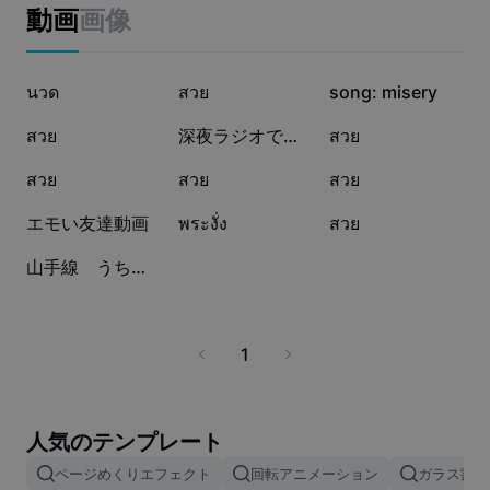
ビジネスのテンプレート
動画
画像
マーケティング
トラストセンター
テキストとオーディオ
ライフスタイル＆ブイログ
87.9万
8.9万
5.2万
産業のテンプレート
นวด
ヘルプセンター
สวย
song: misery
自動キャプション
カスタムデザイン
3.4万
829
480
สวย
深夜ラジオで流れてる🎧
สวย
振り返りのテンプレート
キャプションテンプレート
その他
ニュースルーム
386
109
81
สวย
สวย
สวย
音声認識
CapCutの利用規約について
50
49
39
エモい友達動画
พระงั่ง
สวย
テキスト読み上げ
リソース
Dreamina Seedance 2.0 Launch
0
山手線 うちまわり
ハウツーガイド
カスタム音声
マーケットトレンド
声を加工
1
ピックアップ
ノイズ軽減
テンプレートのトレンドとヒント
人気のテンプレート
画像
ページめくりエフェクト
回転アニメーション
ガラス割れ
その他