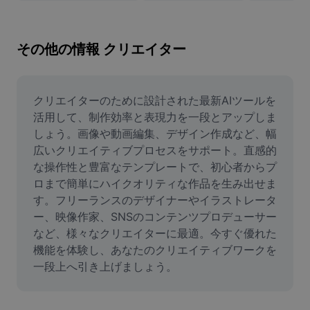
画像背景削除
画像結合
その他の情報 クリエイター
画像補正ツール
画像サイズ変更
クリエイターのために設計された最新AIツールを
活用して、制作効率と表現力を一段とアップしま
オンライン写真エディター
しょう。画像や動画編集、デザイン作成など、幅
広いクリエイティブプロセスをサポート。直感的
ミームジェネレーター
な操作性と豊富なテンプレートで、初心者からプ
ロまで簡単にハイクオリティな作品を生み出せま
AI Text Remover
す。フリーランスのデザイナーやイラストレータ
AI People Remover
ー、映像作家、SNSのコンテンツプロデューサー
など、様々なクリエイターに最適。今すぐ優れた
AI Inpainting
機能を体験し、あなたのクリエイティブワークを
一段上へ引き上げましょう。
Face Cutout