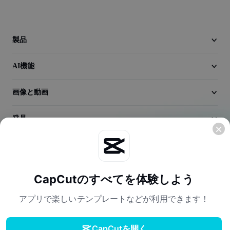
動画
動画背景削除
製品
品質向上
AI機能
動画エディター
画像と動画
動画のトリミング
動画への字幕追加
発見
動画コンバーター
会社情報
CapCutのすべてを体験しよう
アプリで楽しいテンプレートなどが利用できます！
CapCutを開く