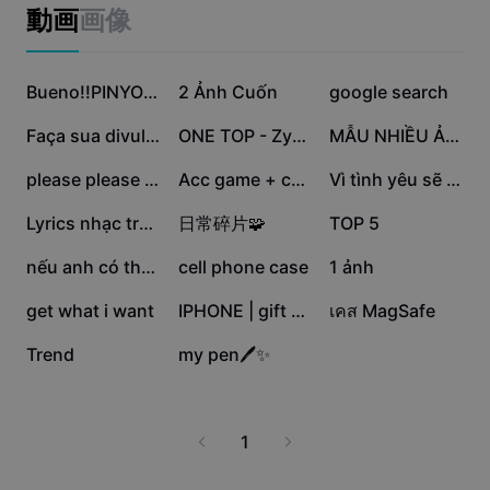
ビジネスのテンプレート
ションを実現しましょう。
動画
画像
マーケティング
トラストセンター
テキストとオーディオ
ライフスタイル＆ブイログ
248.8万
43.6万
25万
産業のテンプレート
ヘルプセンター
Bueno!!PINYOOF
2 Ảnh Cuốn
google search
自動キャプション
カスタムデザイン
19.4万
9.3万
6.8万
Faça sua divulgação
ONE TOP - Zyrex Flux
MẪU NHIỀU ẢNH
振り返りのテンプレート
キャプションテンプレート
その他
ニュースルーム
6.3万
5.6万
5.2万
please please please
Acc game + chủ acc
Vì tình yêu sẽ xóa
音声認識
CapCutの利用規約について
2.8万
2.3万
1.9万
Lyrics nhạc trung
日常碎片🧩
TOP 5
テキスト読み上げ
リソース
Dreamina Seedance 2.0 Launch
1.2万
7716
6646
nếu anh có thêm 1
cell phone case
1 ảnh
ハウツーガイド
カスタム音声
3892
3853
131
get what i want
IPHONE | gift sales
เคส MagSafe
マーケットトレンド
声を加工
73
40
Trend
my pen🖊️✨
ピックアップ
ノイズ軽減
テンプレートのトレンドとヒント
1
画像
その他