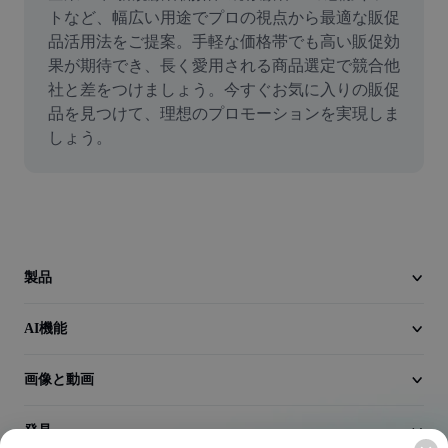
動画
トなど、幅広い用途でプロの視点から最適な販促
品活用法をご提案。手軽な価格帯でも高い販促効
動画背景削除
果が期待でき、長く愛用される商品選定で競合他
社と差をつけましょう。今すぐお気に入りの販促
品質向上
品を見つけて、理想のプロモーションを実現しま
しょう。
動画エディター
動画のトリミング
動画への字幕追加
動画コンバーター
製品
AI機能
画像と動画
発見