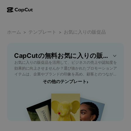
AI作成
機能
その他の情報
CapCutデスクトップ
ホーム
ソーシャルメディアのテンプレート
テンプレート
お気に入りの販促品
>
>
AIデザイン
AIツール
コミュニティ
CapCutオンライン
ホリデーのテンプレート
動画スタジオ
動画エディター＆ジェネレーター
CapCutの無料お気に入りの販促品テンプレート
CapCut Pad
その他
取り組み
お気に入りの販促品を活用して、ビジネスの売上や認知度を
AI動画ジェネレーター
画像エディター＆ジェネレーター
CapCutモバイル
効果的に向上させませんか？選び抜かれたプロモーションア
アフィリエイト
イテムは、企業やブランドの印象を高め、顧客とのつながり
AI画像ジェネレーター
音声ジェネレーター＆エディター
Dreamina AI
を強化します。ターゲットに合わせた高品質なノベルティや
その他のテンプレート
›
カレンダーのテンプレート
パイオニアプログラム
グッズは、展示会、イベント、キャンペーンなど多彩なシー
AI画像補正ツール
その他
Pippit AI
ンで大活躍。おしゃれで実用的な人気アイテムから定番の文
アニバーサリーのテンプレート
房具、エコ商品、オリジナルデザインまで、ご希望に合わせ
クリエイティブパートナープログラム
Dreamina Seedance 2.5
て柔軟に選べます。企業PR、新規顧客開拓、既存顧客への
感謝ギフトなど、幅広い用途でプロの視点から最適な販促品
CapCutクリエイティブキャンパス
ユースケース
Nano Banana Pro
活用法をご提案。手軽な価格帯でも高い販促効果が期待で
エフェクトのテンプレート
き、長く愛用される商品選定で競合他社と差をつけましょ
ソーシャルメディア
Gemini Omni
う。今すぐお気に入りの販促品を見つけて、理想のプロモー
ヘルプ