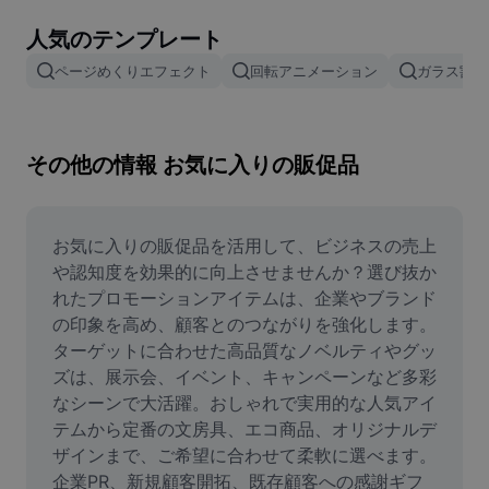
画像背景削除
人気のテンプレート
画像結合
ページめくりエフェクト
回転アニメーション
ガラス割れ
画像補正ツール
画像サイズ変更
その他の情報 お気に入りの販促品
オンライン写真エディター
ミームジェネレーター
お気に入りの販促品を活用して、ビジネスの売上
や認知度を効果的に向上させませんか？選び抜か
AI Text Remover
れたプロモーションアイテムは、企業やブランド
の印象を高め、顧客とのつながりを強化します。
AI People Remover
ターゲットに合わせた高品質なノベルティやグッ
ズは、展示会、イベント、キャンペーンなど多彩
AI Inpainting
なシーンで大活躍。おしゃれで実用的な人気アイ
Face Cutout
テムから定番の文房具、エコ商品、オリジナルデ
ザインまで、ご希望に合わせて柔軟に選べます。
企業PR、新規顧客開拓、既存顧客への感謝ギフ