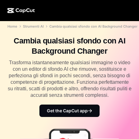
Home
Strumenti AI
Cambia qualsiasi sfondo con AI Background Changer
Creazione IA
Funzionalità
Informazioni
CapCut Desktop
Modelli per i social media
Cambia qualsiasi sfondo con AI
Design IA
Strumenti IA
Community
CapCut Online
Modelli per le festività
Background Changer
Video Studio
Editor e generatore di video
CapCut Pad
Altro
Trasforma istantaneamente qualsiasi immagine o video
Iniziative
Generatore di video IA
Editor e generatore di immagini
con un editor di sfondo AI che rimuove, sostituisce e
CapCut Mobile
perfeziona gli sfondi in pochi secondi, senza bisogno di
Affiliati
Generatore di immagini IA
Generatore e editor vocale
competenze di progettazione. Funziona perfettamente
Dreamina IA
Modelli di calendario
su ritratti, scatti di prodotti e altro, offrendo risultati puliti e
Programma pionieri
Ottimizzatore di immagini IA
accurati senza strumenti complessi.
Altro
Pippit IA
Modelli per gli anniversari
Programma partner creativi
Dreamina Seedance 2.5
Get the CapCut app
Campus creativo di CapCut
Casi di utilizzo
Nano Banana Pro
Modelli di effetti
Social media
Gemini Omni