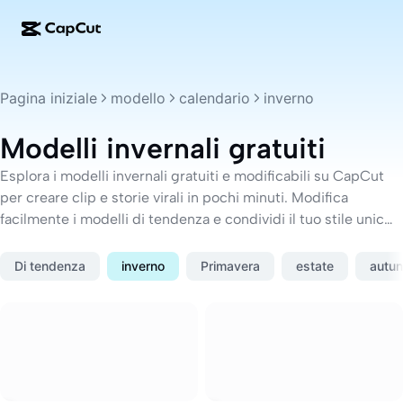
Creazione IA
Funzionalità
Informazioni
CapCut Desktop
Modelli per i social media
Pagina iniziale
modello
calendario
inverno
Design IA
Strumenti IA
Community
CapCut Online
Modelli per le festività
Modelli invernali gratuiti
Video Studio
Editor e generatore di video
CapCut Pad
Altro
Esplora i modelli invernali gratuiti e modificabili su CapCut
Iniziative
Generatore di video IA
Editor e generatore di immagini
per creare clip e storie virali in pochi minuti. Modifica
CapCut Mobile
facilmente i modelli di tendenza e condividi il tuo stile unico
Affiliati
Generatore di immagini IA
Generatore e editor vocale
con il mondo.
Dreamina IA
Modelli di calendario
Programma pionieri
Di tendenza
inverno
Primavera
estate
autu
Ottimizzatore di immagini IA
Altro
Pippit IA
Modelli per gli anniversari
Programma partner creativi
Dreamina Seedance 2.5
Campus creativo di CapCut
Casi di utilizzo
Nano Banana Pro
Modelli di effetti
Social media
Gemini Omni
Modelli commerciali
Aiuto