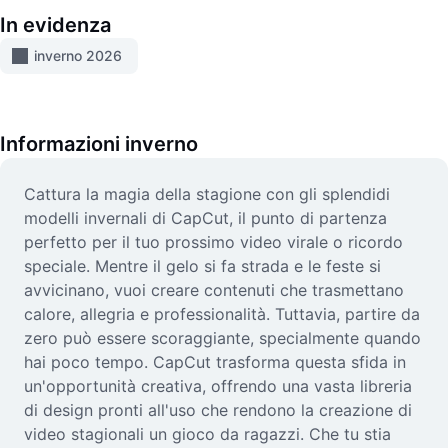
Video
In evidenza
Rimuovi sfondo video
inverno 2026
Miglioramento della qualità
Editor video
Informazioni
inverno
Taglia video
Cattura la magia della stagione con gli splendidi
modelli invernali di CapCut, il punto di partenza
Aggiungi sottotitoli al video
perfetto per il tuo prossimo video virale o ricordo
Convertitore video
speciale. Mentre il gelo si fa strada e le feste si
avvicinano, vuoi creare contenuti che trasmettano
calore, allegria e professionalità. Tuttavia, partire da
zero può essere scoraggiante, specialmente quando
hai poco tempo. CapCut trasforma questa sfida in
un'opportunità creativa, offrendo una vasta libreria
di design pronti all'uso che rendono la creazione di
video stagionali un gioco da ragazzi. Che tu stia