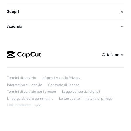
Scopri
Azienda
Italiano
Termini di servizio
Informativa sulla Privacy
Informativa sui cookie
Contratto di licenza
Termini di servizio per i creator
Legge sui servizi digitali
Linee guida della community
Le tue scelte in materia di privacy
Link Products:
Lark
Scarica gratis