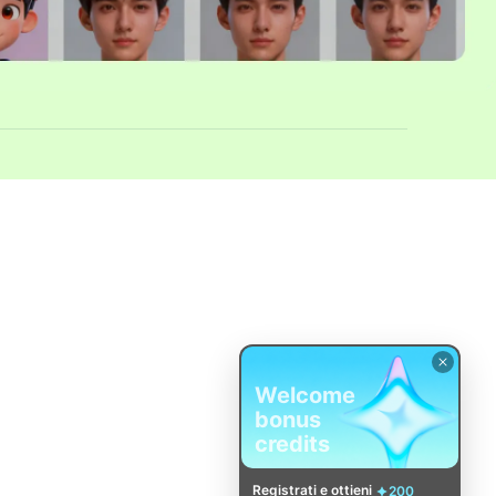
Welcome
bonus
credits
Registrati e ottieni
200