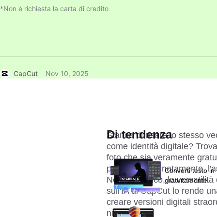
*Non è richiesta la carta di credito
CapCut
Nov 10, 2025
Di tendenza
Stanco di usare lo stesso vecc
come identità digitale? Trova
foto che sia veramente grat
pagliaio. Fortunatamente, l'a
Converti testo in
Nello specifico, la versatilità 
gratuitamente
sull'IA di CapCut
 lo rende un
creare versioni digitali strao
nulla.