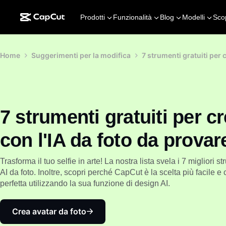
Prodotti
Funzionalità
Blog
Modelli
Sco
Home
Suggerimenti per la modifica
7 strumenti gratuiti per 
7 strumenti gratuiti per c
con l'IA da foto da provar
Trasforma il tuo selfie in arte! La nostra lista svela i 7 migliori s
AI da foto. Inoltre, scopri perché CapCut è la scelta più facile e
perfetta utilizzando la sua funzione di design AI.
Crea avatar da foto