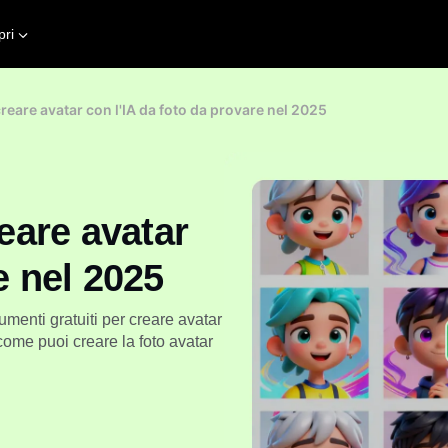
pri
creare avatar con l'IA da foto da provare nel 2025
reare avatar
e nel 2025
trumenti gratuiti per creare avatar
 come puoi creare la foto avatar