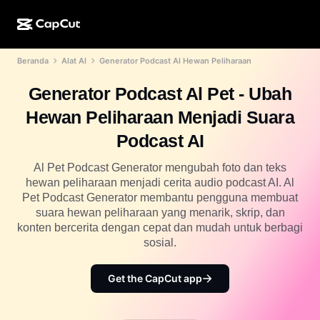
Beranda
Alat AI
Generator Podcast Al Hewan Peliharaan
Kreasi AI
Fitur
Tentang
CapCut Desktop
Template media sosial
Generator Podcast Al Pet - Ubah
Desain AI
Alat AI
Komunitas
CapCut Online
Template liburan
Hewan Peliharaan Menjadi Suara
Studio Video
Editor & pembuat video
CapCut Pad
Podcast AI
Lainnya
Inisiatif
Pembuat video AI
Editor & pembuat gambar
CapCut Mobile
Al Pet Podcast Generator mengubah foto dan teks
Afiliasi
hewan peliharaan menjadi cerita audio podcast AI. Al
Pembuat gambar AI
Pembuat & editor suara
Dreamina AI
Pet Podcast Generator membantu pengguna membuat
Template kalender
Program Pelopor
suara hewan peliharaan yang menarik, skrip, dan
Penyempurna gambar AI
Lainnya
Pippit AI
konten bercerita dengan cepat dan mudah untuk berbagi
Template hari jadi
Creative Partner Program
sosial.
Dreamina Seedance 2.5
CapCut Creative Campus
Kasus penggunaan
Get the CapCut app
Nano Banana Pro
Template efek
Media sosial
Gemini Omni