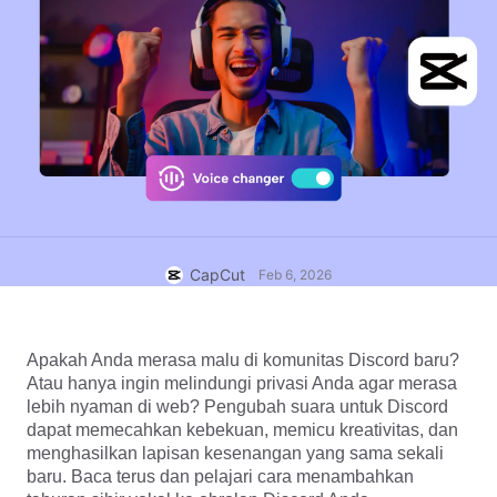
Template bisnis
Bantuan
Pemasaran
Pusat Kepercayaan
Teks & Audio
Gaya hidup & Vlog
Template industri
Pusat Bantuan
Keterangan otomatis
Desain kustom
Template kilas balik
Template keterangan
Lainnya
Newsroom
Pengenalan ucapan
Tentang Ketentuan Layanan CapCut
Teks ke ucapan
Sumber daya
Dreamina Seedance 2.0 Launch
CapCut
Feb 6, 2026
Panduan cara
Suara khusus
Tren Pasar
Sempurnakan suara
Apakah Anda merasa malu di komunitas Discord baru? 
Atau hanya ingin melindungi privasi Anda agar merasa 
Pilihan Teratas
Kurangi noise
lebih nyaman di web? Pengubah suara untuk Discord 
Buka CapCut
dapat memecahkan kebekuan, memicu kreativitas, dan 
Tren & tip template
menghasilkan lapisan kesenangan yang sama sekali 
Gambar
baru. Baca terus dan pelajari cara menambahkan 
Lainnya