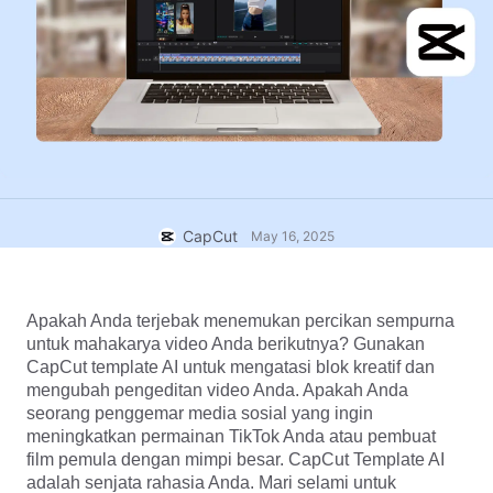
Template bisnis
Bantuan
Pemasaran
Pusat Kepercayaan
Teks & Audio
Gaya hidup & Vlog
Template industri
Pusat Bantuan
Keterangan otomatis
Desain kustom
Template kilas balik
Template keterangan
Lainnya
Newsroom
Pengenalan ucapan
Tentang Ketentuan Layanan CapCut
CapCut
May 16, 2025
Teks ke ucapan
Sumber daya
Dreamina Seedance 2.0 Launch
Panduan cara
Suara khusus
Apakah Anda terjebak menemukan percikan sempurna 
Tren Pasar
Sempurnakan suara
untuk mahakarya video Anda berikutnya? Gunakan 
CapCut template AI untuk mengatasi blok kreatif dan 
Pilihan Teratas
Kurangi noise
mengubah pengeditan video Anda. Apakah Anda 
seorang penggemar media sosial yang ingin 
Buka CapCut
Tren & tip template
meningkatkan permainan TikTok Anda atau pembuat 
film pemula dengan mimpi besar. CapCut Template AI 
Gambar
Lainnya
adalah senjata rahasia Anda. Mari selami untuk 