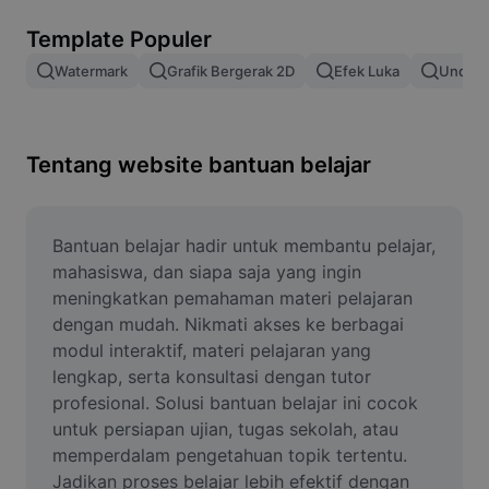
Hapus latar belakang gambar
Template Populer
Gabung gambar
Watermark
Grafik Bergerak 2D
Efek Luka
Unduh 
Penyempurna Gambar
Ubah Ukuran Gambar
Tentang website bantuan belajar
Editor Foto Online
Pembuat Meme
Bantuan belajar hadir untuk membantu pelajar, 
mahasiswa, dan siapa saja yang ingin 
AI Text Remover
meningkatkan pemahaman materi pelajaran 
dengan mudah. Nikmati akses ke berbagai 
AI People Remover
modul interaktif, materi pelajaran yang 
lengkap, serta konsultasi dengan tutor 
AI Inpainting
profesional. Solusi bantuan belajar ini cocok 
Face Cutout
untuk persiapan ujian, tugas sekolah, atau 
memperdalam pengetahuan topik tertentu. 
Jadikan proses belajar lebih efektif dengan 