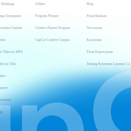
r Belakang
Afiliasi
Blog
ang Transparan
Program Pelopor
Pusat Bantuan
Resolusi Gambar
Creative Partner Program
Newsroom
eme
CapCut Creative Campus
Komunitas
n Video ke MP4
Pusat Kepercayaan
deo ke Teks
Tentang Keten
ideo
mover
Remover
ng
t