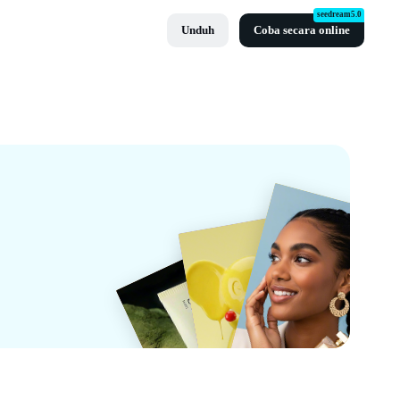
seedream5.0
Unduh
Coba secara online