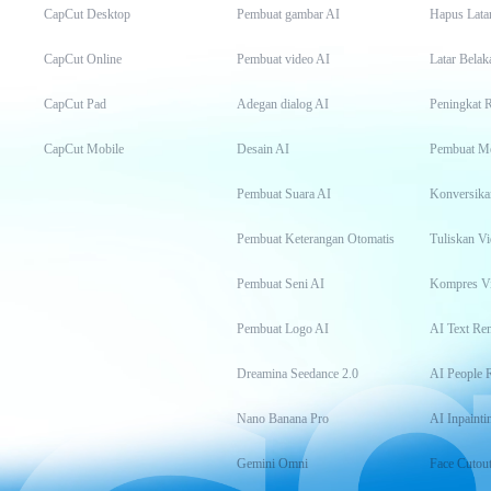
CapCut Desktop
Pembuat gambar AI
Hapus Lata
CapCut Online
Pembuat video AI
Latar Belak
CapCut Pad
Adegan dialog AI
Peningkat 
CapCut Mobile
Desain AI
Pembuat M
Pembuat Suara AI
Konversika
Pembuat Keterangan Otomatis
Tuliskan Vi
Pembuat Seni AI
Kompres V
Pembuat Logo AI
AI Text Re
Dreamina Seedance 2.0
AI People 
Nano Banana Pro
AI Inpainti
Gemini Omni
Face Cutou