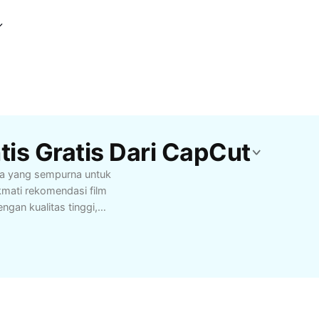
is Gratis Dari CapCut
nta yang sempurna untuk
mati rekomendasi film
ngan kualitas tinggi,
 sekadar menambah
n mudah, koleksi video
 suasana hati Anda.
an, didukung
re romantis terbaik
 solusi tepat bagi siapa