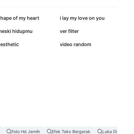
141,4 rb
138,4 rb
shape of my heart
i lay my love on you
23,3 rb
23,2 rb
meski hidupmu
ver filter
3,7 rb
1,4 rb
esthetic
video random
Foto Hd Jernih
Efek Teks Bergerak
Luka Di Wajah