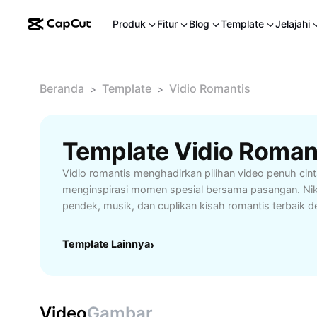
Produk
Fitur
Blog
Template
Jelajahi
Beranda
Template
Vidio Romantis
>
>
Template Vidio Romant
Vidio romantis menghadirkan pilihan video penuh ci
menginspirasi momen spesial bersama pasangan. Nik
pendek, musik, dan cuplikan kisah romantis terbaik de
cocok untuk merayakan ulang tahun, hari jadi, atau
kemesraan. Platform kami menawarkan fitur pencaria
Template Lainnya
›
eksklusif, dan playlist yang dapat disesuaikan sesuai
Rasakan pengalaman menonton yang nyaman dan am
pemutaran tanpa gangguan serta berbagai pilihan gen
Indonesia maupun internasional. Vidio romantis adalah
Video
Gambar