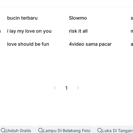
pirasi hadiah, hingga
n berbagai tips
 Jelajahi koleksi vidio
145,7 rb
142,8 rb
bucin terbaru
Slowmo
nda.
37,9 rb
27,3 rb
u
i lay my love on you
risk it all
4,4 rb
4,2 rb
love should be fun
4video sama pacar
a
1
Unduh Gratis
Lampu Di Belakang Foto
Luka Di Tangan