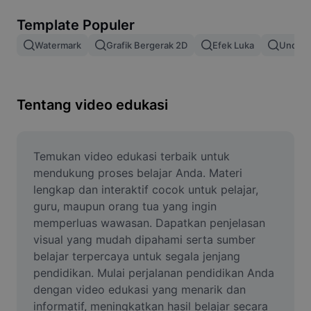
Hapus latar belakang gambar
Template Populer
Gabung gambar
Watermark
Grafik Bergerak 2D
Efek Luka
Unduh 
Penyempurna Gambar
Ubah Ukuran Gambar
Tentang video edukasi
Editor Foto Online
Pembuat Meme
Temukan video edukasi terbaik untuk 
mendukung proses belajar Anda. Materi 
AI Text Remover
lengkap dan interaktif cocok untuk pelajar, 
guru, maupun orang tua yang ingin 
AI People Remover
memperluas wawasan. Dapatkan penjelasan 
visual yang mudah dipahami serta sumber 
AI Inpainting
belajar terpercaya untuk segala jenjang 
Face Cutout
pendidikan. Mulai perjalanan pendidikan Anda 
dengan video edukasi yang menarik dan 
informatif, meningkatkan hasil belajar secara 