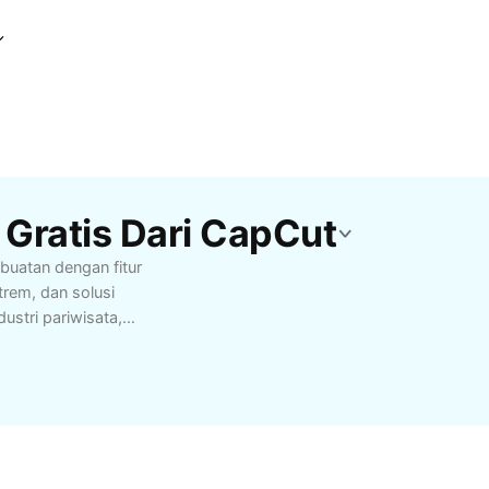
 Gratis Dari CapCut
buatan dengan fitur
strem, dan solusi
ustri pariwisata,
n Tren Salju AI,
alju dan merancang
al, peneliti, serta
dasan buatan dalam