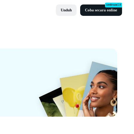
seedream5.0
Unduh
Coba secara online