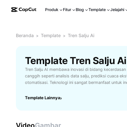
Produk
Fitur
Blog
Template
Jelajahi
Beranda
Template
Tren Salju Ai
>
>
Template Tren Salju Ai
Tren Salju AI membawa inovasi di bidang kecerdasan 
canggih seperti analisis data salju, prediksi cuaca ek
otomatisasi. Teknologi ini sangat bermanfaat untuk ind
penelitian iklim, dan pengelolaan bencana alam. Denga
pengguna dapat meningkatkan efisiensi monitoring s
Template Lainnya
›
strategi pencegahan lebih baik. Cocok untuk profession
instansi pemerintah yang ingin memanfaatkan kecer
pengelolaan salju dan cuaca.
Video
Gambar