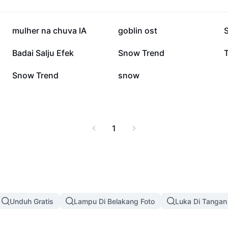
193,3 rb
147,2 rb
mulher na chuva IA
goblin ost
S
45,3 rb
30,4 rb
Badai Salju Efek
Snow Trend
3,9 rb
1,7 rb
Snow Trend
snow
1
Unduh Gratis
Lampu Di Belakang Foto
Luka Di Tangan