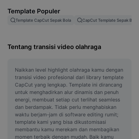
Hapus latar belakang gambar
Template Populer
Gabung gambar
Template CapCut Sepak Bola
CapCut Template Sepak Bola
Penyempurna Gambar
Ubah Ukuran Gambar
Tentang transisi video olahraga
Editor Foto Online
Pembuat Meme
Naikkan level highlight olahraga kamu dengan 
transisi video profesional dari library template 
AI Text Remover
CapCut yang lengkap. Template ini dirancang 
untuk menghadirkan alur dinamis dan penuh 
AI People Remover
energi, membuat setiap cut terlihat seamless 
dan berdampak. Tidak perlu menghabiskan 
AI Inpainting
waktu berjam-jam di software editing rumit; 
Face Cutout
template kami yang bisa dikustomisasi 
membantu kamu merekam dan membagikan 
momen terbaik dengan mudah. Baik kamu 