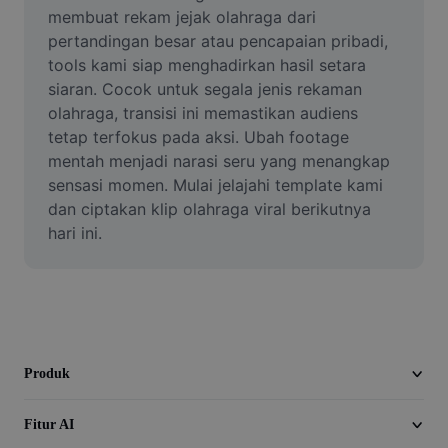
Video
membuat rekam jejak olahraga dari 
pertandingan besar atau pencapaian pribadi, 
Hapus latar belakang video
tools kami siap menghadirkan hasil setara 
siaran. Cocok untuk segala jenis rekaman 
Tingkatkan kualitas
olahraga, transisi ini memastikan audiens 
tetap terfokus pada aksi. Ubah footage 
Editor Video
mentah menjadi narasi seru yang menangkap 
Pangkas Video
sensasi momen. Mulai jelajahi template kami 
dan ciptakan klip olahraga viral berikutnya 
Tambahkan Subtitle ke Video
hari ini.
Konverter Video
Produk
Fitur AI