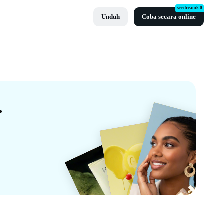
seedream5.0
Unduh
Coba secara online
s Dari CapCut