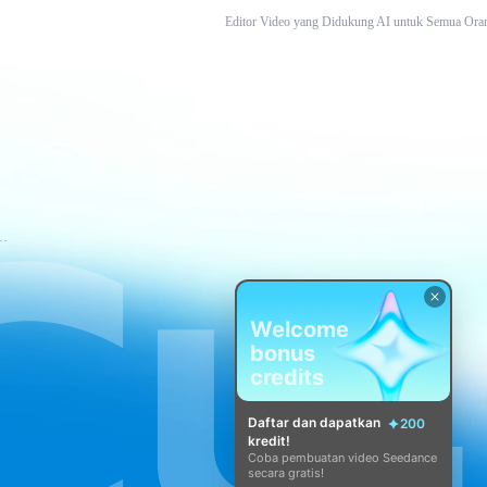
Editor Video yang Didukung AI untuk Semua Ora
tuan Layanan CapCut
Welcome
bonus
credits
Daftar dan dapatkan
200
kredit!
Coba pembuatan video Seedance
secara gratis!