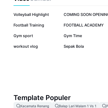
152,4 rb
114,4 rb
Volleyball Highlight
COMING SOON OPENIN
12,7 rb
6,9 rb
Football Training
FOOTBALL ACADEMY
1,5 rb
1,5 rb
Gym sport
Gym Time
21
0
workout vlog
Sepak Bola
Template Populer
Kacamata Renang
Balap Lari Malam 1 Vs 1
P