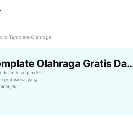
olio Template Olahraga
Template Portofolio Template Olahraga Grati
 dalam hitungan detik.
o profesional yang
enonjol.