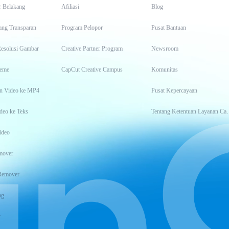
r Belakang
Afiliasi
Blog
ang Transparan
Program Pelopor
Pusat Bantuan
Resolusi Gambar
Creative Partner Program
Newsroom
eme
CapCut Creative Campus
Komunitas
n Video ke MP4
Pusat Kepercayaan
deo ke Teks
Tentang Keten
ideo
mover
Remover
ng
t