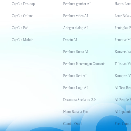
CapCut Desktop
Pembuat gambar AI
Hapus Lata
CapCut Online
Pembuat video AI
Latar Belak
CapCut Pad
Adegan dialog AI
Peningkat 
CapCut Mobile
Desain AI
Pembuat M
Pembuat Suara AI
Konversika
Pembuat Keterangan Otomatis
Tuliskan Vi
Pembuat Seni AI
Kompres V
Pembuat Logo AI
AI Text Re
Dreamina Seedance 2.0
AI People 
Nano Banana Pro
AI Inpainti
Gemini Omni
Face Cutou