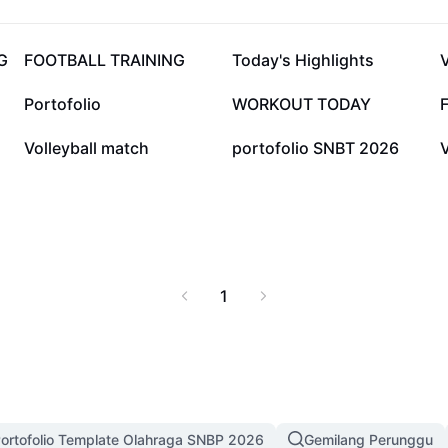
42,4 rb
24,5 rb
G
FOOTBALL TRAINING
Today's Highlights
V
6,7 rb
2,7 rb
Portofolio
WORKOUT TODAY
F
1,4 rb
1 rb
Volleyball match
portofolio SNBT 2026
V
1
ortofolio Template Olahraga SNBP 2026
Gemilang Perunggu