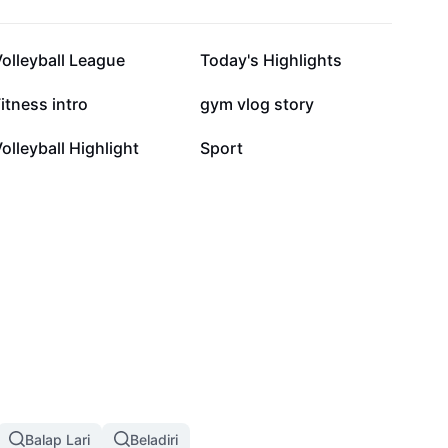
24 rb
21 rb
olleyball League
Today's Highlights
2,7 rb
2,7 rb
itness intro
gym vlog story
832
590
olleyball Highlight
Sport
Balap Lari
Beladiri