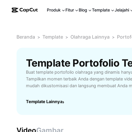
Produk
Fitur
Blog
Template
Jelajahi
Beranda
Template
Olahraga Lainnya
Portof
>
>
>
Buat template portofolio olahraga yang dinamis hanya
Tampilkan momen terbaik Anda dengan template vide
mudah dikustomisasi dan langsung membuat Anda m
Template Lainnya
›
Video
Gambar