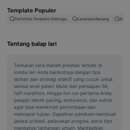
Hapus latar belakang gambar
Template Populer
Gabung gambar
Portofolio Template Olahraga
Kacamata Renang
Balap 
Penyempurna Gambar
Ubah Ukuran Gambar
Tentang balap lari
Editor Foto Online
Pembuat Meme
Temukan cara meraih prestasi terbaik di 
lomba lari Anda berikutnya dengan tips 
AI Text Remover
latihan dan strategi efektif yang cocok untuk 
semua level pelari. Mulai dari persiapan 5K, 
AI People Remover
half marathon, hingga fun run pertama Anda, 
pelajari teknik pacing, endurance, dan nutrisi 
AI Inpainting
agar bisa menikmati perlombaan dan 
Face Cutout
mencapai tujuan. Dapatkan panduan membuat 
jadwal pribadi, pelacakan progres, serta tips 
mengatasi tantangan umum. Manfaatkan 