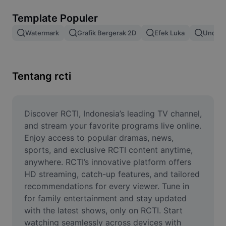
Hapus latar belakang gambar
Template Populer
Gabung gambar
Watermark
Grafik Bergerak 2D
Efek Luka
Unduh 
Penyempurna Gambar
Ubah Ukuran Gambar
Tentang rcti
Editor Foto Online
Pembuat Meme
Discover RCTI, Indonesia’s leading TV channel, 
and stream your favorite programs live online. 
AI Text Remover
Enjoy access to popular dramas, news, 
sports, and exclusive RCTI content anytime, 
AI People Remover
anywhere. RCTI’s innovative platform offers 
HD streaming, catch-up features, and tailored 
AI Inpainting
recommendations for every viewer. Tune in 
Face Cutout
for family entertainment and stay updated 
with the latest shows, only on RCTI. Start 
watching seamlessly across devices with 