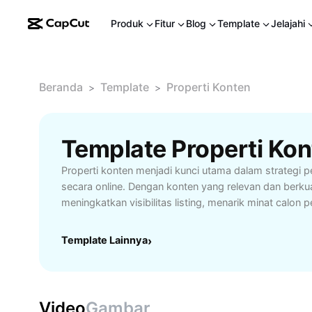
Produk
Fitur
Blog
Template
Jelajahi
Beranda
Template
Properti Konten
>
>
Template Properti Kon
Properti konten menjadi kunci utama dalam strategi 
secara online. Dengan konten yang relevan dan berku
meningkatkan visibilitas listing, menarik minat calon 
memperkuat kredibilitas brand properti Anda. Konten p
profesional, video virtual tour, hingga deskripsi info
Template Lainnya
›
keunggulan dan fasilitas hunian. Dengan teknik storyte
yang tepat, Anda dapat membangun koneksi emosion
mempercepat proses keputusan pembelian. Properti 
memungkinkan agen dan pengembang untuk menyesua
Video
Gambar