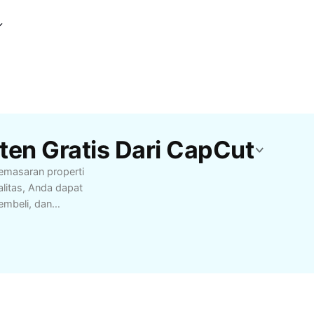
ten Gratis Dari CapCut
pemasaran properti
alitas, Anda dapat
pembeli, dan
roperti meliputi foto
rmatif yang menampilkan
lling dan penulisan
al dengan audiens dan
konten juga
ikan informasi sesuai