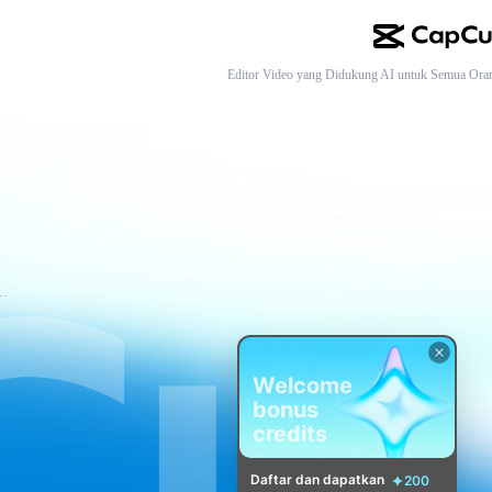
Editor Video yang Didukung AI untuk Semua Ora
tuan Layanan CapCut
Welcome
bonus
credits
Daftar dan dapatkan
200