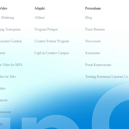
Video
Jelajahi
Perusahaan
r Belakang
Afiliasi
Blog
ang Transparan
Program Pelopor
Pusat Bantuan
Resolusi Gambar
Creative Partner Program
Newsroom
eme
CapCut Creative Campus
Komunitas
n Video ke MP4
Pusat Kepercayaan
deo ke Teks
Tentang Keten
ideo
mover
Remover
ng