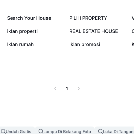
estor—sehingga
n itu, dengan konten
posisi teratas di hasil
13,5 rb
12,2 rb
Search Your House
PILIH PROPERTY
ta memperluas jangkauan
ada properti konten
2,3 rb
1,7 rb
iklan properti
REAL ESTATE HOUSE
 penjualan properti,
gi pemilik properti,
379
18
Iklan rumah
Iklan promosi
ukses di pasar digital.
1
Unduh Gratis
Lampu Di Belakang Foto
Luka Di Tangan