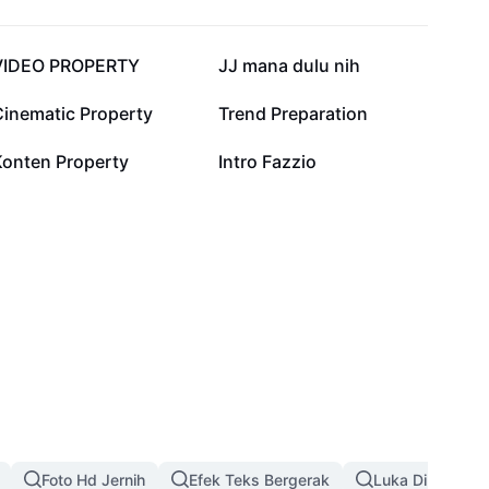
7,2 rb
6,1 rb
VIDEO PROPERTY
JJ mana dulu nih
798
788
Cinematic Property
Trend Preparation
6
3
Konten Property
Intro Fazzio
Foto Hd Jernih
Efek Teks Bergerak
Luka Di Wajah