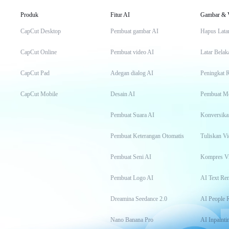
Produk
Fitur AI
Gambar & 
CapCut Desktop
Pembuat gambar AI
Hapus Lata
CapCut Online
Pembuat video AI
Latar Belak
CapCut Pad
Adegan dialog AI
Peningkat 
CapCut Mobile
Desain AI
Pembuat M
Pembuat Suara AI
Konversika
Pembuat Keterangan Otomatis
Tuliskan Vi
Pembuat Seni AI
Kompres V
Pembuat Logo AI
AI Text Re
Dreamina Seedance 2.0
AI People 
Nano Banana Pro
AI Inpainti