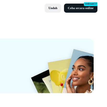
seedream5.0
Unduh
Coba secara online