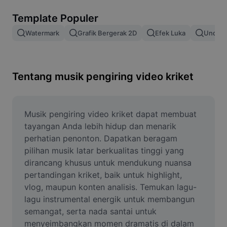
Hapus latar belakang gambar
Template Populer
Gabung gambar
Watermark
Grafik Bergerak 2D
Efek Luka
Unduh 
Penyempurna Gambar
Ubah Ukuran Gambar
Tentang musik pengiring video kriket
Editor Foto Online
Pembuat Meme
Musik pengiring video kriket dapat membuat 
tayangan Anda lebih hidup dan menarik 
AI Text Remover
perhatian penonton. Dapatkan beragam 
pilihan musik latar berkualitas tinggi yang 
AI People Remover
dirancang khusus untuk mendukung nuansa 
pertandingan kriket, baik untuk highlight, 
AI Inpainting
vlog, maupun konten analisis. Temukan lagu-
Face Cutout
lagu instrumental energik untuk membangun 
semangat, serta nada santai untuk 
menyeimbangkan momen dramatis di dalam 