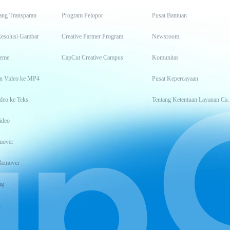
ang Transparan
Program Pelopor
Pusat Bantuan
Resolusi Gambar
Creative Partner Program
Newsroom
eme
CapCut Creative Campus
Komunitas
n Video ke MP4
Pusat Kepercayaan
deo ke Teks
Tentang Keten
ideo
mover
Remover
ng
t