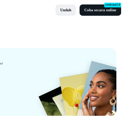
seedream5.0
Unduh
Coba secara online