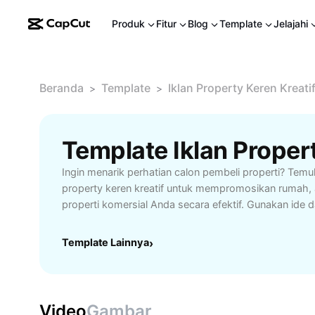
Produk
Fitur
Blog
Template
Jelajahi
Beranda
Template
Iklan Property Keren Kreati
>
>
Ingin menarik perhatian calon pembeli properti? Temuk
property keren kreatif untuk mempromosikan rumah, 
properti komersial Anda secara efektif. Gunakan ide da
yang dapat meningkatkan daya tarik listing Anda da
penjualan. Platform kami menawarkan berbagai fitur s
Template Lainnya
›
yang menarik, copywriting persuasif, hingga integras
Cocok untuk agen properti, developer maupun pemili
meningkatkan exposure dan closing rate. Raih hasil
memanfaatkan teknik promosi properti kekinian yang s
Video
Gambar