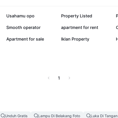
kau audiens lebih luas
12 rb
9,6 rb
Usahamu opo
Property Listed
1,7 rb
1,3 rb
Smooth operator
apartment for rent
169
114
Apartment for sale
Iklan Property
H
1
Unduh Gratis
Lampu Di Belakang Foto
Luka Di Tangan