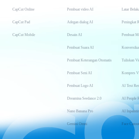
CapCut Online
Pembuat video AI
Latar Belak
CapCut Pad
Adegan dialog AI
Peningkat 
CapCut Mobile
Desain AI
Pembuat M
Pembuat Suara AI
Konversika
Pembuat Keterangan Otomatis
Tuliskan Vi
Pembuat Seni AI
Kompres V
Pembuat Logo AI
AI Text Re
Dreamina Seedance 2.0
AI People 
Nano Banana Pro
AI Inpainti
Gemini Omni
Face Cutou