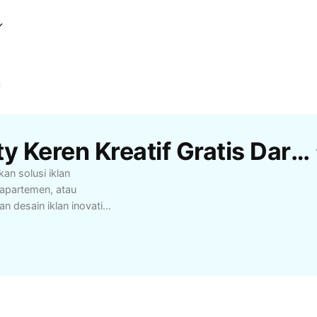
f
Template Iklan Property Keren Kreatif Gratis Dari CapCut
an solusi iklan
apartemen, atau
n desain iklan inovatif
n mempercepat
eperti pembuatan visual
i mudah ke media sosial.
k rumah yang ingin
 maksimal dengan
udah terbukti efektif!