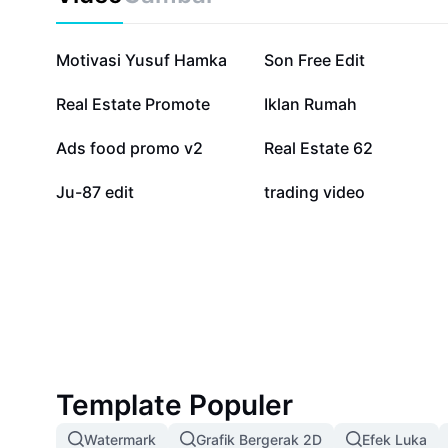
Optimalkan pemasaran properti Anda hari ini dan jang
dengan strategi iklan kreatif terbaik.
23,8 rb
17,5 rb
Motivasi Yusuf Hamka
Son Free Edit
1,9 rb
1,8 rb
Real Estate Promote
Iklan Rumah
339
254
Ads food promo v2
Real Estate 62
0
0
Ju-87 edit
trading video
Template Populer
Watermark
Grafik Bergerak 2D
Efek Luka