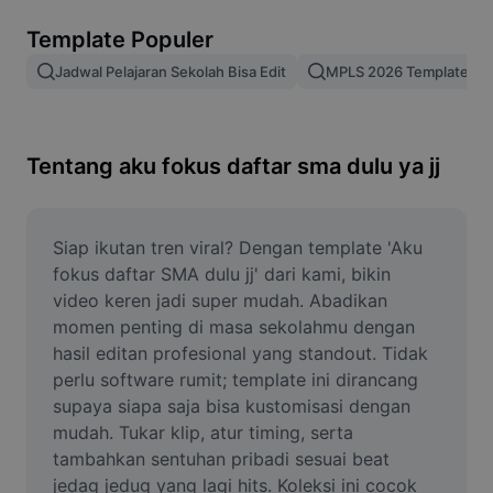
Hapus latar belakang gambar
Template Populer
Gabung gambar
Jadwal Pelajaran Sekolah Bisa Edit
MPLS 2026 Template Ker
Penyempurna Gambar
Ubah Ukuran Gambar
Tentang aku fokus daftar sma dulu ya jj
Editor Foto Online
Pembuat Meme
Siap ikutan tren viral? Dengan template 'Aku 
fokus daftar SMA dulu jj' dari kami, bikin 
AI Text Remover
video keren jadi super mudah. Abadikan 
momen penting di masa sekolahmu dengan 
AI People Remover
hasil editan profesional yang standout. Tidak 
perlu software rumit; template ini dirancang 
AI Inpainting
supaya siapa saja bisa kustomisasi dengan 
Face Cutout
mudah. Tukar klip, atur timing, serta 
tambahkan sentuhan pribadi sesuai beat 
jedag jedug yang lagi hits. Koleksi ini cocok 