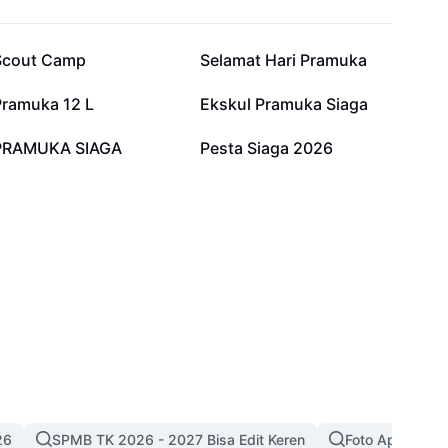
20,5 rb
4,1 rb
Scout Camp
Selamat Hari Pramuka
1,2 rb
885
Pramuka 12 L
Ekskul Pramuka Siaga
206
42
PRAMUKA SIAGA
Pesta Siaga 2026
26
SPMB TK 2026 - 2027 Bisa Edit Keren
Foto Apa Aja A