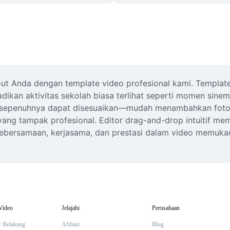
out Anda dengan template video profesional kami. Templat
dikan aktivitas sekolah biasa terlihat seperti momen sinem
 sepenuhnya dapat disesuaikan—mudah menambahkan foto, kl
 yang tampak profesional. Editor drag-and-drop intuitif m
bersamaan, kerjasama, dan prestasi dalam video memukau. 
Video
Jelajahi
Perusahaan
r Belakang
Afiliasi
Blog