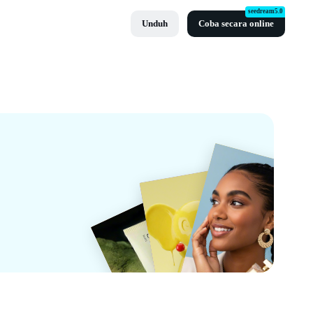
seedream5.0
Unduh
Coba secara online