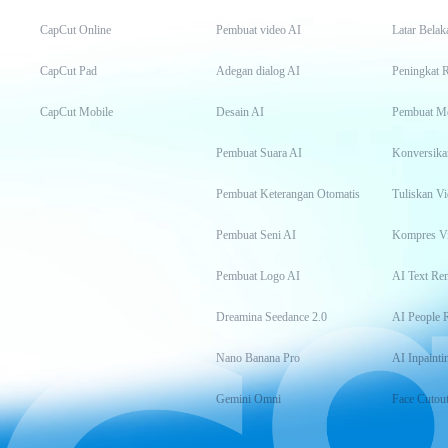
CapCut Online
Pembuat video AI
Latar Belak
CapCut Pad
Adegan dialog AI
Peningkat 
CapCut Mobile
Desain AI
Pembuat M
Pembuat Suara AI
Konversika
Pembuat Keterangan Otomatis
Tuliskan Vi
Pembuat Seni AI
Kompres V
Pembuat Logo AI
AI Text Re
Dreamina Seedance 2.0
AI People 
Nano Banana Pro
AI Inpainti
Gemini Omni
Face Cutou