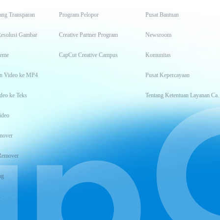
ang Transparan
Program Pelopor
Pusat Bantuan
Resolusi Gambar
Creative Partner Program
Newsroom
eme
CapCut Creative Campus
Komunitas
n Video ke MP4
Pusat Kepercayaan
deo ke Teks
Tentang Keten
ideo
mover
Remover
ng
t