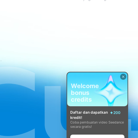
tuan Layanan CapCut
Welcome
bonus
credits
Daftar dan dapatkan
200
kredit!
Coba pembuatan video Seedance
secara gratis!