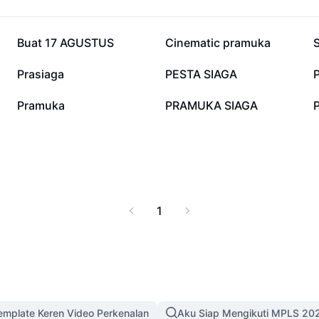
27,3 rb
24,5 rb
Buat 17 AGUSTUS
Cinematic pramuka
2,4 rb
1,5 rb
Prasiaga
PESTA SIAGA
352
328
Pramuka
PRAMUKA SIAGA
1
mplate Keren Video Perkenalan
Aku Siap Mengikuti MPLS 20