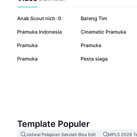
174,4 rb
58,9 rb
Anak Scout nich :0
Bareng Tim
2,9 rb
2,8 rb
Pramuka Indonesia
Cinematic Pramuka
691
396
Pramuka
Pramuka
2
0
Pramuka
Pesta siaga
Template Populer
Jadwal Pelajaran Sekolah Bisa Edit
MPLS 2026 Te