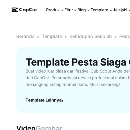
Produk
Fitur
Blog
Template
Jelajahi
Beranda
Template
Kehidupan Sekolah
Pest
>
>
>
Template Pesta Siaga 
Buat video luar biasa dari festival Cub Scout Anda de
dari CapCut. Personalisasi desain profesional dalam h
menangkap setiap momen seru. Mulai sekarang!
Template Lainnya
›
Video
Gambar