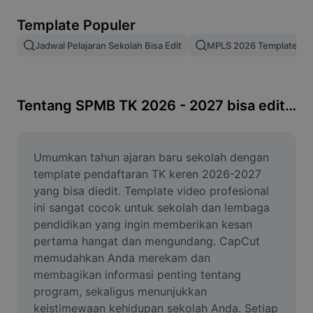
Hapus latar belakang gambar
Template Populer
Gabung gambar
Jadwal Pelajaran Sekolah Bisa Edit
MPLS 2026 Template Ker
Penyempurna Gambar
Ubah Ukuran Gambar
Tentang SPMB TK 2026 - 2027 bisa edit keren
Editor Foto Online
Pembuat Meme
Umumkan tahun ajaran baru sekolah dengan 
template pendaftaran TK keren 2026-2027 
AI Text Remover
yang bisa diedit. Template video profesional 
ini sangat cocok untuk sekolah dan lembaga 
AI People Remover
pendidikan yang ingin memberikan kesan 
pertama hangat dan mengundang. CapCut 
AI Inpainting
memudahkan Anda merekam dan 
Face Cutout
membagikan informasi penting tentang 
program, sekaligus menunjukkan 
keistimewaan kehidupan sekolah Anda. Setiap 