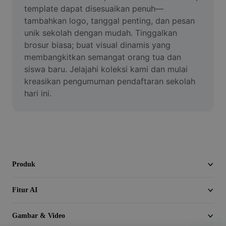
Video
template dapat disesuaikan penuh—
tambahkan logo, tanggal penting, dan pesan 
Hapus latar belakang video
unik sekolah dengan mudah. Tinggalkan 
brosur biasa; buat visual dinamis yang 
Tingkatkan kualitas
membangkitkan semangat orang tua dan 
siswa baru. Jelajahi koleksi kami dan mulai 
Editor Video
kreasikan pengumuman pendaftaran sekolah 
Pangkas Video
hari ini.
Tambahkan Subtitle ke Video
Konverter Video
Produk
Fitur AI
Gambar & Video