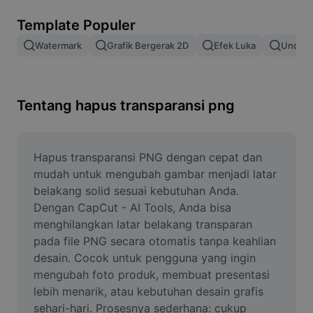
Hapus latar belakang gambar
Template Populer
Gabung gambar
Watermark
Grafik Bergerak 2D
Efek Luka
Unduh 
Penyempurna Gambar
Ubah Ukuran Gambar
Tentang hapus transparansi png
Editor Foto Online
Pembuat Meme
Hapus transparansi PNG dengan cepat dan 
mudah untuk mengubah gambar menjadi latar 
AI Text Remover
belakang solid sesuai kebutuhan Anda. 
Dengan CapCut - AI Tools, Anda bisa 
AI People Remover
menghilangkan latar belakang transparan 
pada file PNG secara otomatis tanpa keahlian 
AI Inpainting
desain. Cocok untuk pengguna yang ingin 
Face Cutout
mengubah foto produk, membuat presentasi 
lebih menarik, atau kebutuhan desain grafis 
sehari-hari. Prosesnya sederhana: cukup 