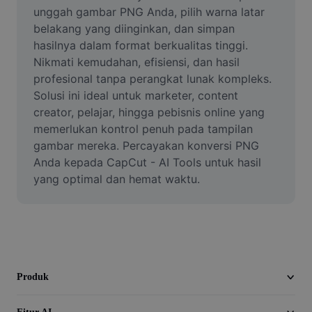
Video
unggah gambar PNG Anda, pilih warna latar 
belakang yang diinginkan, dan simpan 
Hapus latar belakang video
hasilnya dalam format berkualitas tinggi. 
Nikmati kemudahan, efisiensi, dan hasil 
Tingkatkan kualitas
profesional tanpa perangkat lunak kompleks. 
Solusi ini ideal untuk marketer, content 
Editor Video
creator, pelajar, hingga pebisnis online yang 
Pangkas Video
memerlukan kontrol penuh pada tampilan 
gambar mereka. Percayakan konversi PNG 
Tambahkan Subtitle ke Video
Anda kepada CapCut - AI Tools untuk hasil 
yang optimal dan hemat waktu.
Konverter Video
Produk