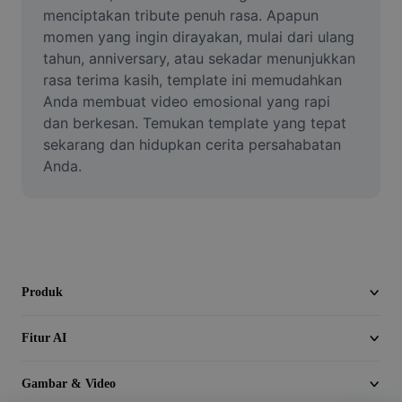
Video
menciptakan tribute penuh rasa. Apapun 
momen yang ingin dirayakan, mulai dari ulang 
Hapus latar belakang video
tahun, anniversary, atau sekadar menunjukkan 
rasa terima kasih, template ini memudahkan 
Tingkatkan kualitas
Anda membuat video emosional yang rapi 
dan berkesan. Temukan template yang tepat 
Editor Video
sekarang dan hidupkan cerita persahabatan 
Pangkas Video
Anda.
Tambahkan Subtitle ke Video
Konverter Video
Produk
Fitur AI
Gambar & Video