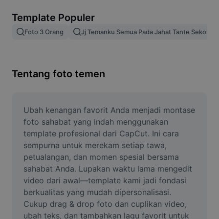
Hapus latar belakang gambar
Template Populer
Gabung gambar
Foto 3 Orang
Jj Temanku Semua Pada Jahat Tante Sekolah
Penyempurna Gambar
Ubah Ukuran Gambar
Tentang foto temen
Editor Foto Online
Pembuat Meme
Ubah kenangan favorit Anda menjadi montase 
foto sahabat yang indah menggunakan 
AI Text Remover
template profesional dari CapCut. Ini cara 
sempurna untuk merekam setiap tawa, 
AI People Remover
petualangan, dan momen spesial bersama 
sahabat Anda. Lupakan waktu lama mengedit 
AI Inpainting
video dari awal—template kami jadi fondasi 
Face Cutout
berkualitas yang mudah dipersonalisasi. 
Cukup drag & drop foto dan cuplikan video, 
ubah teks, dan tambahkan lagu favorit untuk 