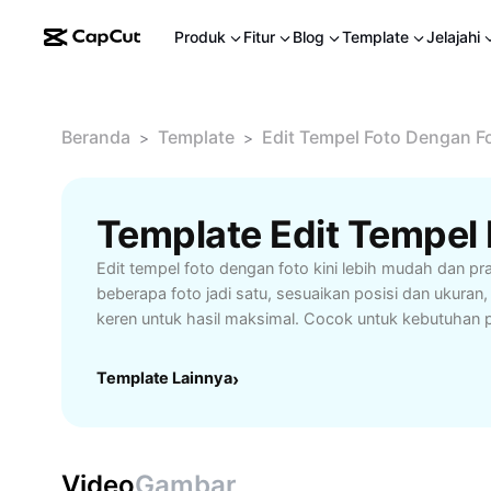
Produk
Fitur
Blog
Template
Jelajahi
Beranda
Template
Edit Tempel Foto Dengan F
>
>
Edit tempel foto dengan foto kini lebih mudah dan p
beberapa foto jadi satu, sesuaikan posisi dan ukuran
keren untuk hasil maksimal. Cocok untuk kebutuhan 
sosial, hingga koleksi pribadi. Dapatkan pengalaman 
mudah, dan kreatif, tanpa perlu aplikasi rumit. Mulai 
Template Lainnya
›
perindah gambar sesuai keinginan Anda!
Video
Gambar