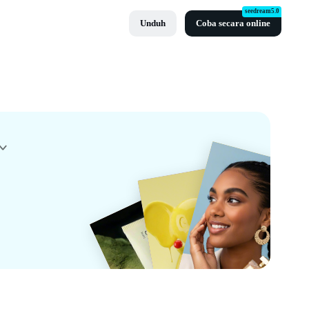
seedream5.0
Unduh
Coba secara online