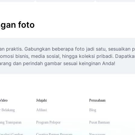
ngan foto
an praktis. Gabungkan beberapa foto jadi satu, sesuaikan p
mosi bisnis, media sosial, hingga koleksi pribadi. Dapatk
sekarang dan perindah gambar sesuai keinginan Anda!
Video
Jelajahi
Perusahaan
r Belakang
Afiliasi
Blog
ang Transparan
Program Pelopor
Pusat Bantuan
Resolusi Gambar
Creative Partner Program
Newsroom