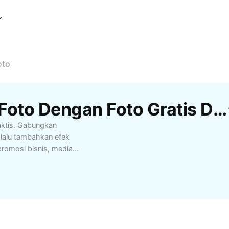
oto
Template Edit Tempel Foto Dengan Foto Gratis Dari CapCut
raktis. Gabungkan
, lalu tambahkan efek
promosi bisnis, media
edit foto yang cepat,
edit sekarang dan