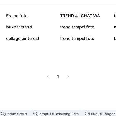
152,4 rb
134,6 rb
Frame foto
TREND JJ CHAT WA
16,4 rb
11,9 rb
bukber trend
trend tempel foto
n
5,4 rb
4 rb
collage pinterest
trend tempel foto
1
Unduh Gratis
Lampu Di Belakang Foto
Luka Di Tangan