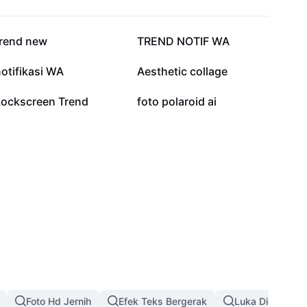
116,2 rb
55,2 rb
trend new
TREND NOTIF WA
11,6 rb
10,1 rb
otifikasi WA
Aesthetic collage
3 rb
2,5 rb
Lockscreen Trend
foto polaroid ai
Foto Hd Jernih
Efek Teks Bergerak
Luka Di Wajah