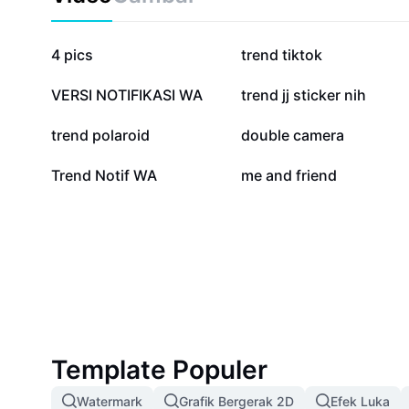
361,5 rb
275,2 rb
4 pics
trend tiktok
38,4 rb
22,8 rb
VERSI NOTIFIKASI WA
trend jj sticker nih
9,9 rb
8,2 rb
trend polaroid
double camera
832
182
Trend Notif WA
me and friend
Template Populer
Watermark
Grafik Bergerak 2D
Efek Luka