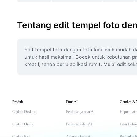
Tentang edit tempel foto de
Edit tempel foto dengan foto kini lebih mudah d
untuk hasil maksimal. Cocok untuk kebutuhan pro
kreatif, tanpa perlu aplikasi rumit. Mulai edit 
Produk
Fitur AI
Gambar & 
CapCut Desktop
Pembuat gambar AI
Hapus Lata
CapCut Online
Pembuat video AI
Latar Belak
CapCut Pad
Adegan dialog AI
Peningkat 