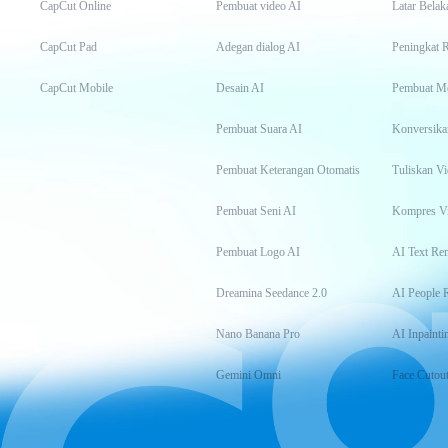
CapCut Online
Pembuat video AI
Latar Belak
CapCut Pad
Adegan dialog AI
Peningkat 
CapCut Mobile
Desain AI
Pembuat M
Pembuat Suara AI
Konversika
Pembuat Keterangan Otomatis
Tuliskan Vi
Pembuat Seni AI
Kompres V
Pembuat Logo AI
AI Text Re
Dreamina Seedance 2.0
AI People 
Nano Banana Pro
AI Inpainti
Gemini Omni
Face Cutou