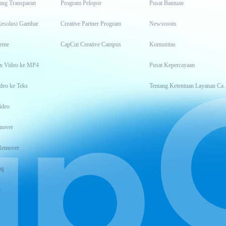
ang Transparan
Program Pelopor
Pusat Bantuan
Resolusi Gambar
Creative Partner Program
Newsroom
eme
CapCut Creative Campus
Komunitas
n Video ke MP4
Pusat Kepercayaan
deo ke Teks
Tentang Keten
ideo
mover
Remover
ng
t