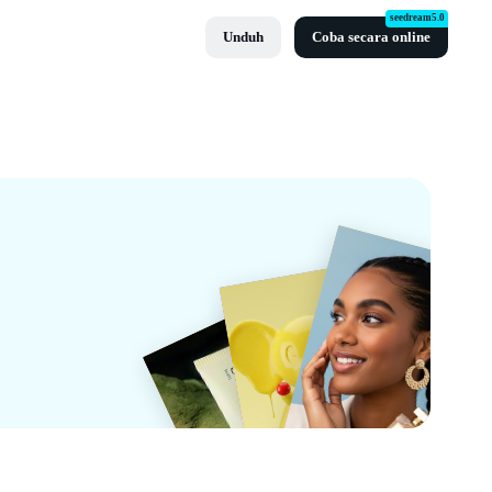
seedream5.0
Unduh
Coba secara online