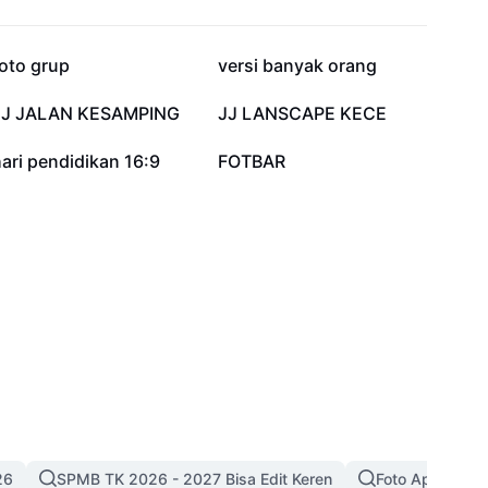
406,9 rb
402,3 rb
oto grup
versi banyak orang
115,3 rb
95,5 rb
JJ JALAN KESAMPING
JJ LANSCAPE KECE
6 rb
1,5 rb
ari pendidikan 16:9
FOTBAR
26
SPMB TK 2026 - 2027 Bisa Edit Keren
Foto Apa Aja A