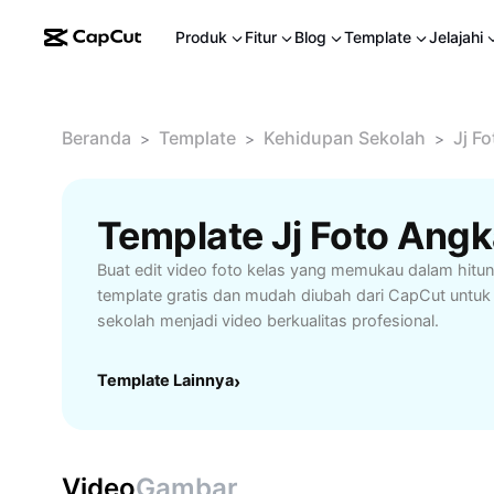
Produk
Fitur
Blog
Template
Jelajahi
Beranda
Template
Kehidupan Sekolah
Jj F
>
>
>
Template Jj Foto Angk
Buat edit video foto kelas yang memukau dalam hitu
template gratis dan mudah diubah dari CapCut unt
sekolah menjadi video berkualitas profesional.
Template Lainnya
›
Video
Gambar