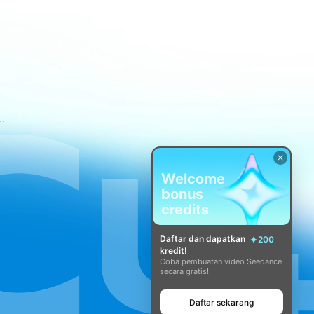
tuan Layanan CapCut
Welcome
bonus
credits
Daftar dan dapatkan
200
kredit!
Coba pembuatan video Seedance
secara gratis!
Daftar sekarang