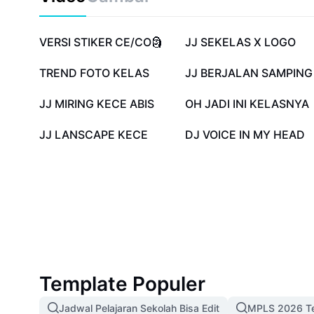
2,2 jt
798,6 rb
VERSI STIKER CE/CO🗿
JJ SEKELAS X LOGO
260,5 rb
214,7 rb
TREND FOTO KELAS
JJ BERJALAN SAMPING
86,4 rb
69 rb
JJ MIRING KECE ABIS
OH JADI INI KELASNYA
1,3 rb
738
JJ LANSCAPE KECE
DJ VOICE IN MY HEAD
Template Populer
Jadwal Pelajaran Sekolah Bisa Edit
MPLS 2026 Te