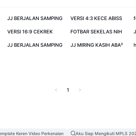
739,2 rb
551,6 rb
JJ BERJALAN SAMPING
VERSI 4:3 KECE ABISS
f
197,4 rb
193,6 rb
VERSI 16:9 CEKREK
FOTBAR SEKELAS NIH
56,8 rb
21,3 rb
JJ BERJALAN SAMPING
JJ MIRING KASIH ABA²
h
1
mplate Keren Video Perkenalan
Aku Siap Mengikuti MPLS 20