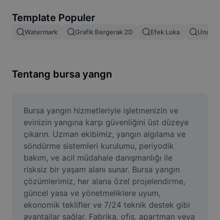
Hapus latar belakang gambar
Template Populer
Gabung gambar
Watermark
Grafik Bergerak 2D
Efek Luka
Unduh 
Penyempurna Gambar
Ubah Ukuran Gambar
Tentang bursa yangn
Editor Foto Online
Pembuat Meme
Bursa yangın hizmetleriyle işletmenizin ve 
evinizin yangına karşı güvenliğini üst düzeye 
AI Text Remover
çıkarın. Uzman ekibimiz, yangın algılama ve 
söndürme sistemleri kurulumu, periyodik 
AI People Remover
bakım, ve acil müdahale danışmanlığı ile 
risksiz bir yaşam alanı sunar. Bursa yangın 
AI Inpainting
çözümlerimiz, her alana özel projelendirme, 
Face Cutout
güncel yasa ve yönetmeliklere uyum, 
ekonomik teklifler ve 7/24 teknik destek gibi 
avantajlar sağlar. Fabrika, ofis, apartman veya 