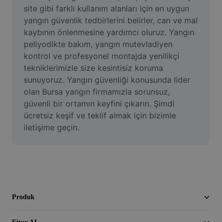
Video
site gibi farklı kullanım alanları için en uygun 
yangın güvenlik tedbirlerini belirler, can ve mal 
Hapus latar belakang video
kaybının önlenmesine yardımcı oluruz. Yangın 
peliyodikte bakım, yangın mutevladiyen 
Tingkatkan kualitas
kontrol ve profesyonel montajda yenilikçi 
tekniklerimizle size kesintisiz koruma 
Editor Video
sunuyoruz. Yangın güvenliği konusunda lider 
Pangkas Video
olan Bursa yangın firmamızla sorunsuz, 
güvenli bir ortamın keyfini çıkarın. Şimdi 
Tambahkan Subtitle ke Video
ücretsiz keşif ve teklif almak için bizimle 
iletişime geçin.
Konverter Video
Produk