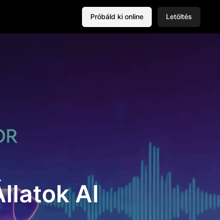
Próbáld ki online
Letöltés
llatok AI