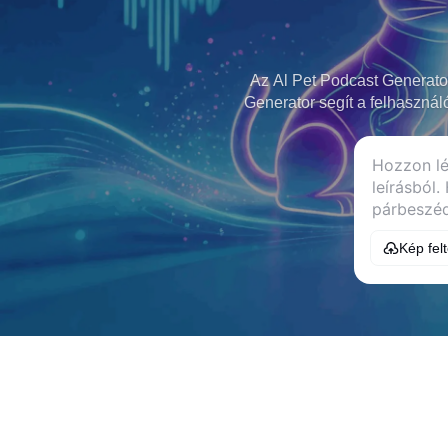
Az Al Pet Podcast Generator 
Generator segít a felhaszná
Kép fel