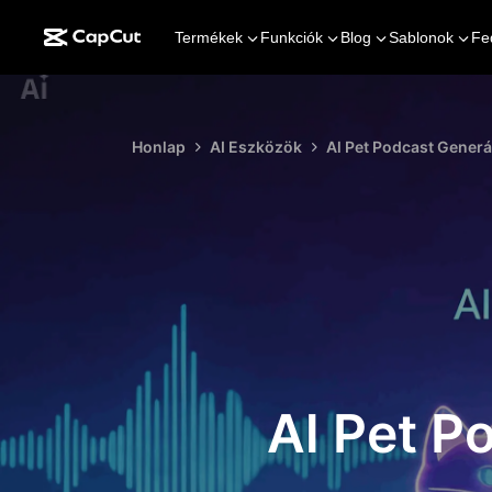
Termékek
Funkciók
Blog
Sablonok
Fe
Honlap
AI Eszközök
Al Pet Podcast Generá
Al Pet P