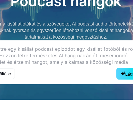
Podcast hangok
a kisállatfotókat és a szövegeket AI podcast audio történetekká
lóknak gyorsan és egyszerűen létrehozni vonzó kisállat hangok
tartalmakat a közösségi megosztáshoz.
töltése
Lét