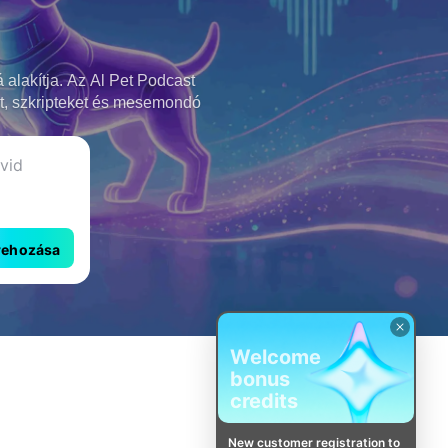
 alakítja. Az Al Pet Podcast
at, szkripteket és mesemondó
rehozása
Welcome
bonus
credits
New customer registration to