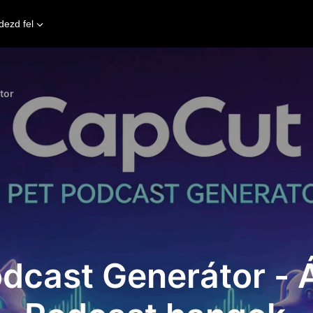
dezd fel
tor
odcast Generátor - Á