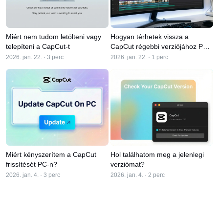
Üzleti sablonok
Súgó
Marketing
Bizalomközpont
Szöveg és hang
Életmód és vlogok
Miért nem tudom letölteni vagy
Hogyan térhetek vissza a
Iparági sablonok
Súgóközpont
telepíteni a CapCut-t
CapCut régebbi verziójához PC-
Automatikus feliratok
Egyedi tervezés
n?
2026. jan. 22. · 3 perc
2026. jan. 22. · 1 perc
Összefoglaló sablonok
Feliratsablonok
Több
Hírek
Beszédfelismerés
A CapCut Szolgáltatási feltételeiről
Szövegfelolvasás
Erőforrások
Dreamina Seedance 2.0 Launch
Útmutatók
Egyéni beszédhangok
Piaci trendek
Beszédhang minőségjavítása
Miért kényszerítem a CapCut
Hol találhatom meg a jelenlegi
frissítését PC-n?
verziómat?
Legjobb választások
Zajcsökkentés
2026. jan. 4. · 3 perc
2026. jan. 4. · 2 perc
A CapCut megnyitása
Sablontrendek és tippek
Kép
Több