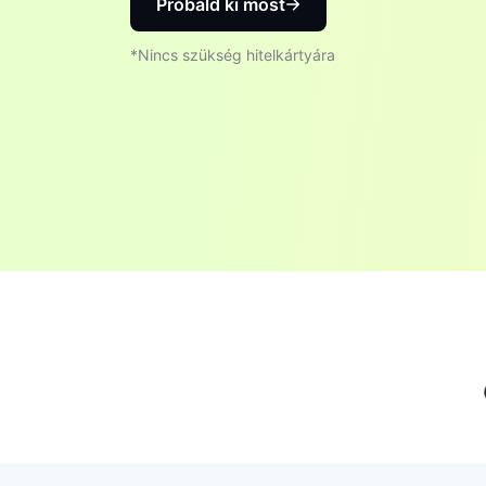
Próbáld ki most
*Nincs szükség hitelkártyára