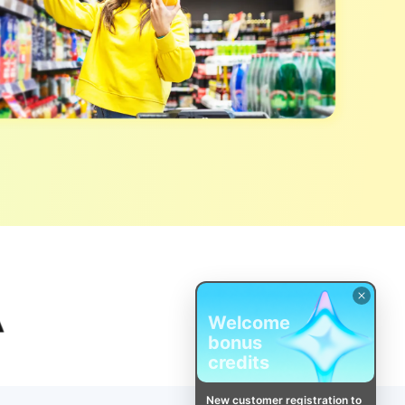
Welcome
bonus
credits
New customer registration to