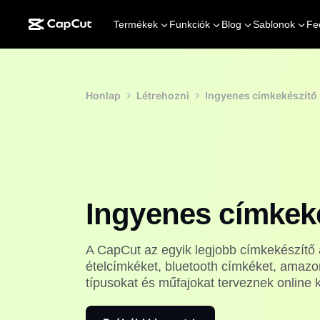
Termékek
Funkciók
Blog
Sablonok
Fe
Honlap
Létrehozni
Ingyenes címkekészítő
Ingyenes címkek
A CapCut az egyik legjobb címkekészítő 
ételcímkéket, bluetooth címkéket, amazo
típusokat és műfajokat terveznek online k