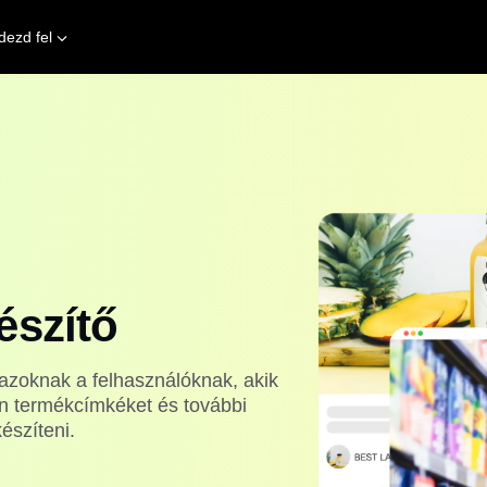
dezd fel
észítő
azoknak a felhasználóknak, akik
n termékcímkéket és további
észíteni.