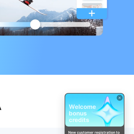
Welcome
bonus
credits
New customer registration to