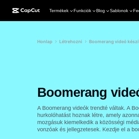
Termékek
Funkciók
Blog
Sablonok
Fe
Honlap
Létrehozni
Boomerang videó készí
Boomerang videó
A Boomerang videók trendté váltak. A B
hurkolóhatást hoznak létre, amely azonnal
mozgásuk kiemelkedik a közösségi média 
vonzóak és jellegzetesek. Kezdje el a b