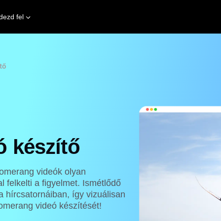
dezd fel
tő
 készítő
oomerang videók olyan
 felkelti a figyelmet. Ismétlődő
hírcsatornáiban, így vizuálisan
oomerang videó készítését!