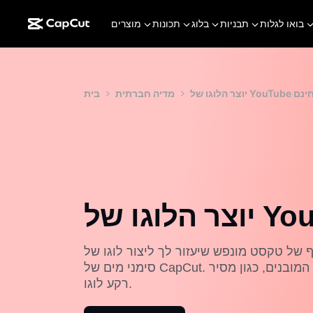
בואו לגלות
תבניות
בלוג
תכונות
מוצרים
גו של YouTube בחינם
מדיה חברתית
בית
 טקסט מונפש שיעזור לך ליצור לוגו של YouTube באינטרנט. ללא
סימני מים של CapCut. הירשם ותיהנה מכל הכלים החיוניים המובנים, כגון מסיר
רקע לוגו.