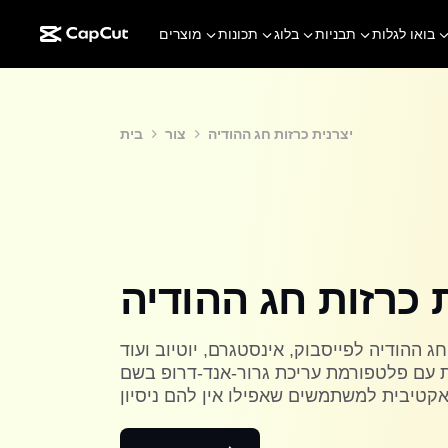
בואו לגלות
תבניות
בלוג
תכונות
מוצרים
יצרנית כרזות חג ההודיה
צור
בית
 כרזות חג ההודיה
חג ההודיה לפייסבוק, אינסטגרם, יוטיוב ועוד
 פלטפורמת עריכת גרור-אנד-דרופ בשם CapCut, שהיא