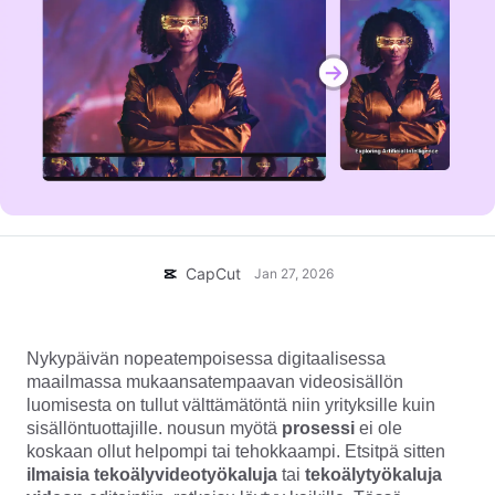
Yritysmallit
Ohje
Markkinointi
Luottamuskeskus
Teksti ja äänet
Elämäntapa ja vlogit
Toimialamallit
Ohjekeskus
Automaattiset tekstitykset
Mukautettu suunnittelu
Yhteenvetomallit
Tekstitysmallit
Lisää
Uutishuone
Puheentunnistus
Tietoja CapCutin palveluehdoista
Tekstistä puheeksi
Resurssit
Dreamina Seedance 2.0 Launch
CapCut
Jan 27, 2026
Oppaat
Mukautetut puheäänet
Markkinatrendit
Äänenparannus
Nykypäivän nopeatempoisessa digitaalisessa
maailmassa mukaansatempaavan videosisällön
Parhaat vaihtoehdot
Melunvähennys
luomisesta on tullut välttämätöntä niin yrityksille kuin
Avaa CapCut
sisällöntuottajille. nousun myötä
prosessi
ei ole
Mallitrendit ja -vinkit
koskaan ollut helpompi tai tehokkaampi. Etsitpä sitten
Kuva
ilmaisia tekoälyvideotyökaluja
tai
tekoälytyökaluja
Lisää