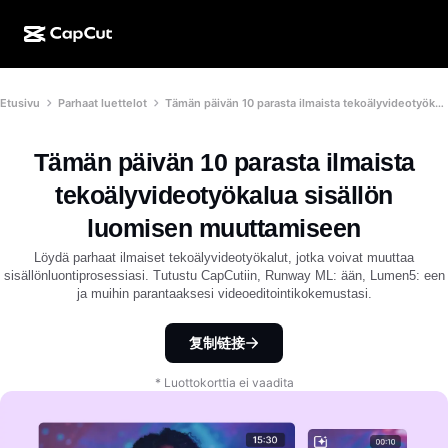
Luonti tekoälyllä
Ominaisuudet
Tietoja
Etusivu
Parhaat luettelot
Tämän päivän 10 parasta ilmaista tekoälyvideotyökalua sisällön luomisen muuttamiseen
CapCut Desktop
Sosiaalisen median mallit
Tekoälysuunnittelu
Tekoälytyökalut
Yhteisö
CapCut Online
Lomakauden mallit
Tämän päivän 10 parasta ilmaista
Video Studio
Videoeditori ja -generaattori
CapCut Pad
tekoälyvideotyökalua sisällön
Lisää
Hankkeet
Tekoälyvideonluoja
Kuvaeditori ja -generaattori
luomisen muuttamiseen
CapCut Mobile
Kumppanit
Löydä parhaat ilmaiset tekoälyvideotyökalut, jotka voivat muuttaa
Tekoälykuvanluoja
Äänigeneraattori ja -editori
Dreamina AI
sisällönluontiprosessiasi. Tutustu CapCutiin, Runway ML: ään, Lumen5: een
Kalenterimallit
Pioneeriohjelma
ja muihin parantaaksesi videoeditointikokemustasi.
Tekoälypohjainen kuvanparannustoiminto
Lisää
Pippit-tekoäly
Vuosipäivämallit
Luovien kumppanien ohjelma
复制链接
Dreamina Seedance 2.5
CapCutin luova kampus
* Luottokorttia ei vaadita
Käyttötapaukset
Nano Banana Pro
Tehostemallit
Sosiaalinen media
Gemini Omni