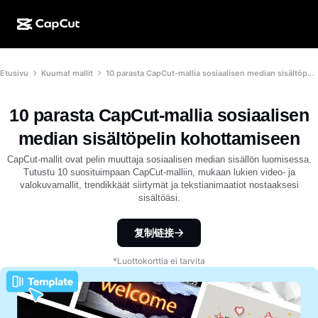
Luonti tekoälyllä
Ominaisuudet
Tietoja
Etusivu
Kuumat mallit
10 parasta CapCut-mallia sosiaalisen median sisältöpelin kohottamiseen
CapCut Desktop
Sosiaalisen median mallit
Tekoälysuunnittelu
Tekoälytyökalut
Yhteisö
CapCut Online
Lomakauden mallit
10 parasta CapCut-mallia sosiaalisen
Video Studio
Videoeditori ja -generaattori
CapCut Pad
median sisältöpelin kohottamiseen
Lisää
Hankkeet
Tekoälyvideonluoja
Kuvaeditori ja -generaattori
CapCut-mallit ovat pelin muuttaja sosiaalisen median sisällön luomisessa.
CapCut Mobile
Tutustu 10 suosituimpaan CapCut-malliin, mukaan lukien video- ja
Kumppanit
valokuvamallit, trendikkäät siirtymät ja tekstianimaatiot nostaaksesi
Tekoälykuvanluoja
Äänigeneraattori ja -editori
Dreamina AI
sisältöäsi.
Kalenterimallit
Pioneeriohjelma
Tekoälypohjainen kuvanparannustoiminto
Lisää
Pippit-tekoäly
Vuosipäivämallit
复制链接
Luovien kumppanien ohjelma
Dreamina Seedance 2.5
*Luottokorttia ei tarvita
CapCutin luova kampus
Käyttötapaukset
Nano Banana Pro
Tehostemallit
Sosiaalinen media
Gemini Omni